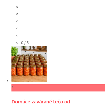
0
/ 5
3
Domáce zavárané lečo od