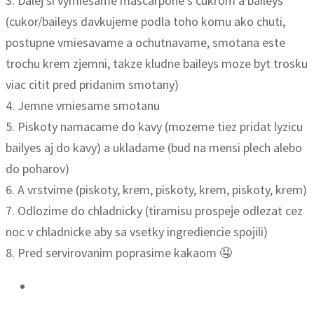
3. Dalej si vymiesame mascarpone s cukrom a baileys
(cukor/baileys davkujeme podla toho komu ako chuti,
postupne vmiesavame a ochutnavame, smotana este
trochu krem zjemni, takze kludne baileys moze byt trosku
viac citit pred pridanim smotany)
4. Jemne vmiesame smotanu
5. Piskoty namacame do kavy (mozeme tiez pridat lyzicu
bailyes aj do kavy) a ukladame (bud na mensi plech alebo
do poharov)
6. A vrstvime (piskoty, krem, piskoty, krem, piskoty, krem)
7. Odlozime do chladnicky (tiramisu prospeje odlezat cez
noc v chladnicke aby sa vsetky ingrediencie spojili)
8. Pred servirovanim poprasime kakaom 🤤