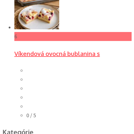
6
Víkendová ovocná bublanina s
0
/ 5
Kategórie