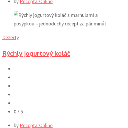
by
ReceptarOnline
Dezerty
Rýchly jogurtový koláč
0
/ 5
by
ReceptarOnline