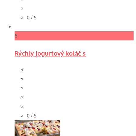
0
/ 5
5
Rýchly jogurtový koláč s
0
/ 5