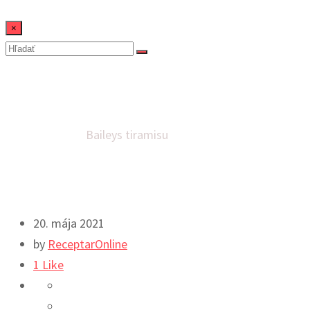
×
Baileys tiramisu
Domov
Dezerty
Baileys tiramisu
20. mája 2021
by
ReceptarOnline
1
Like