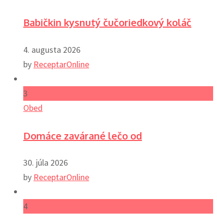
Babičkin kysnutý čučoriedkový koláč
4. augusta 2026
by
ReceptarOnline
3
Obed
Domáce zavárané lečo od
30. júla 2026
by
ReceptarOnline
4