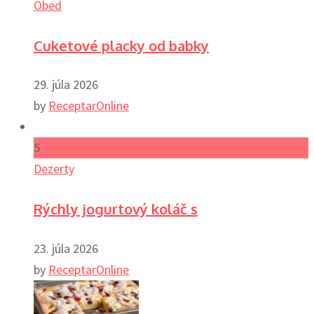
Obed
Cuketové placky od babky
29. júla 2026
by
ReceptarOnline
5
Dezerty
Rýchly jogurtový koláč s
23. júla 2026
by
ReceptarOnline