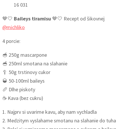
16 031
🤎🤍
Baileys tiramisu
🤎🤍 Recept od šikovnej
@michliko
4 porcie:
🥣 250g mascarpone
🥣 250ml smotana na slahanie
🥄 50g trstinovy cukor
🥃 50-100ml baileys
🥖 Dlhe piskoty
☕ Kava (bez cukru)
1. Najprv si uvarime kavu, aby nam vychladla
2. Medzitym vyslahame smotanu na slahanie do tuha