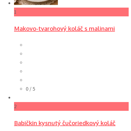
1
Makovo-tvarohový koláč s malinami
0
/ 5
2
Babičkin kysnutý čučoriedkový koláč