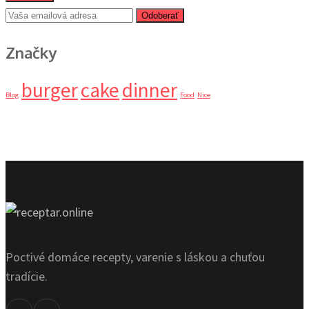
Odoberať
Značky
burger
cake
dinner
Blog
Food
Nice
Poctivé domáce recepty, varenie s láskou a chuťou
tradície.