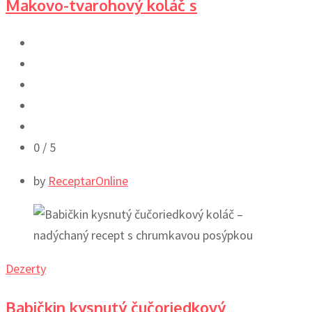
Makovo-tvarohový koláč s
0
/ 5
by
ReceptarOnline
Dezerty
Babičkin kysnutý čučoriedkový