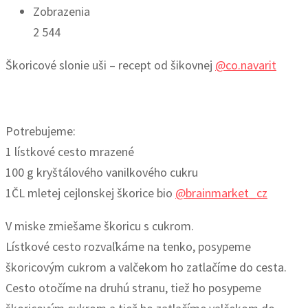
Zobrazenia
2 544
Škoricové slonie uši – recept od šikovnej
@co.navarit
Potrebujeme:
1 lístkové cesto mrazené
100 g kryštálového vanilkového cukru
1ČL mletej cejlonskej škorice bio
@brainmarket_cz
V miske zmiešame škoricu s cukrom.
Lístkové cesto rozvaľkáme na tenko, posypeme
škoricovým cukrom a valčekom ho zatlačíme do cesta.
Cesto otočíme na druhú stranu, tiež ho posypeme