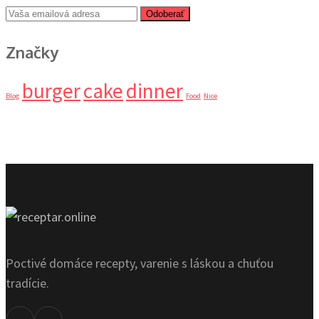
Odoberať
Značky
burger
cake
dinner
Blog
Food
Nice
Poctivé domáce recepty, varenie s láskou a chuťou
tradície.