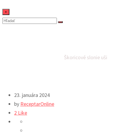
×
Škoricové slonie uši
Domov
Dezerty
Rýchle jedlá
Škoricové slonie uši
23. januára 2024
by
ReceptarOnline
2
Like