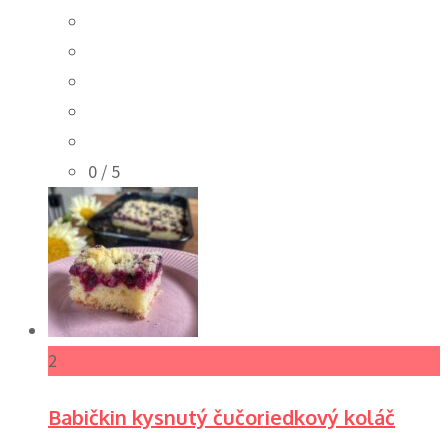
0
/ 5
2
Babičkin kysnutý čučoriedkový koláč