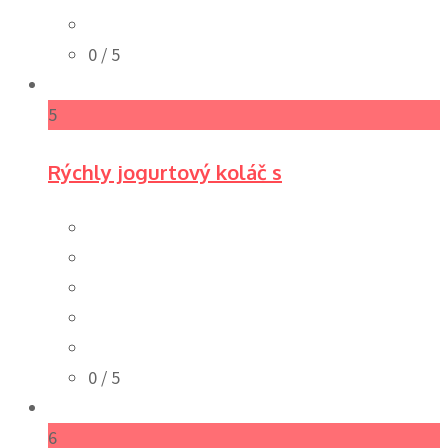
0
/ 5
5
Rýchly jogurtový koláč s
0
/ 5
6