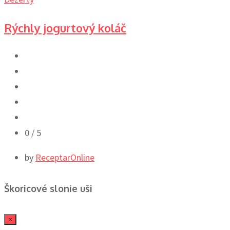
Rýchly jogurtový koláč
0
/ 5
by
ReceptarOnline
Škoricové slonie uši
×