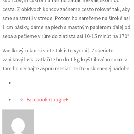
škoricovým cukrom a tiež ho zatlačíme valčekom do
cesta. Z obidvoch koncov začneme cesto rolovať tak, aby
sme sa stretli v strede. Potom ho narežeme na široké asi
1 cm pásiky, dáme na plech s mastným papierom ďalej od
seba a pečieme v rúre do zlatista asi 10-15 minút na 170*
Vanilkový cukor si viete tak isto vyrobiť. Zoberiete
vanilkový lusk, zatlačíte ho do 1 kg kryštálového cukru a
tam ho nechajte aspoň mesiac. Držte v sklenenej nádobe.
Facebook
Google+