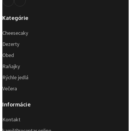
Kategórie
Cheesecaky
Dezerty
Obed
Raňajky
Rýchle jedlá
Večera
Informácie
Kontakt
kamil@receptar.online