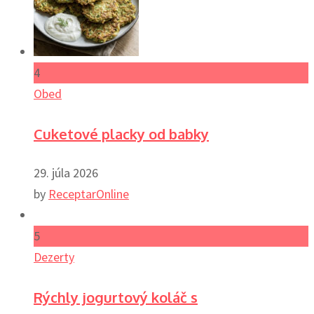
4
Obed
Cuketové placky od babky
29. júla 2026
by
ReceptarOnline
5
Dezerty
Rýchly jogurtový koláč s