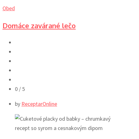
Obed
Domáce zavárané lečo
0
/ 5
by
ReceptarOnline