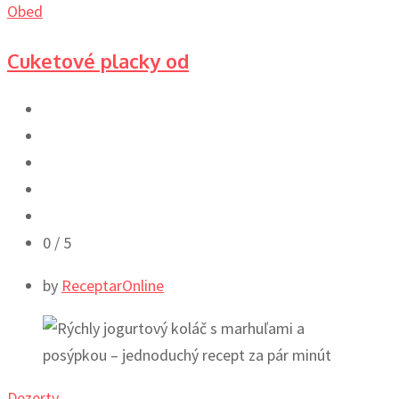
Obed
Cuketové placky od
0
/ 5
by
ReceptarOnline
Dezerty