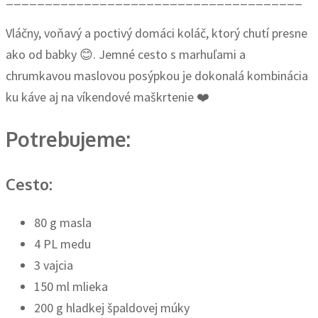
Vláčny, voňavý a poctivý domáci koláč, ktorý chutí presne
ako od babky 😊. Jemné cesto s marhuľami a
chrumkavou maslovou posýpkou je dokonalá kombinácia
ku káve aj na víkendové maškrtenie ❤️
Potrebujeme:
Cesto:
80 g masla
4 PL medu
3 vajcia
150 ml mlieka
200 g hladkej špaldovej múky