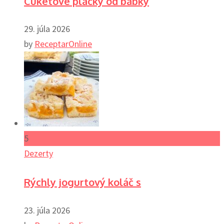
Cuketové placky od babky
29. júla 2026
by
ReceptarOnline
5
Dezerty
Rýchly jogurtový koláč s
23. júla 2026