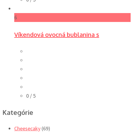
6
Víkendová ovocná bublanina s
0
/ 5
Kategórie
Cheesecaky
(69)