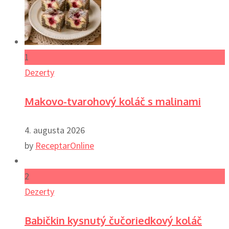
1
Dezerty
Makovo-tvarohový koláč s malinami
4. augusta 2026
by
ReceptarOnline
2
Dezerty
Babičkin kysnutý čučoriedkový koláč