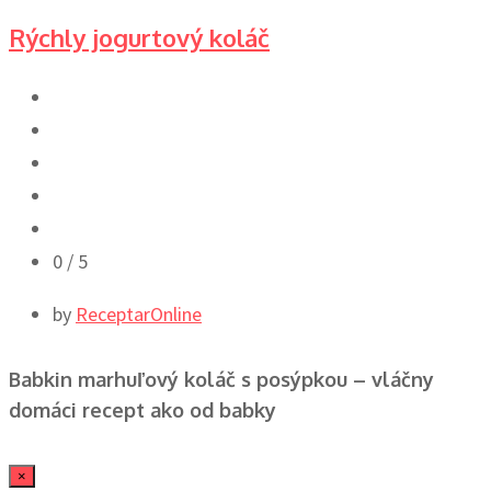
Rýchly jogurtový koláč
0
/ 5
by
ReceptarOnline
Babkin marhuľový koláč s posýpkou – vláčny
domáci recept ako od babky
×