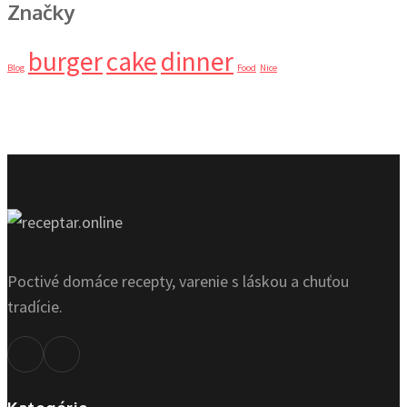
Značky
burger
cake
dinner
Blog
Food
Nice
Poctivé domáce recepty, varenie s láskou a chuťou
tradície.