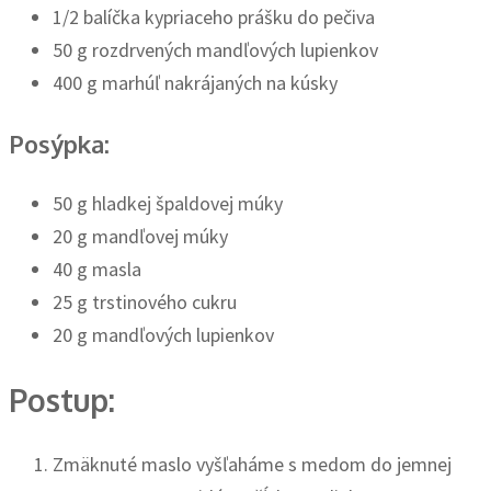
1/2 balíčka kypriaceho prášku do pečiva
50 g rozdrvených mandľových lupienkov
400 g marhúľ nakrájaných na kúsky
Posýpka:
50 g hladkej špaldovej múky
20 g mandľovej múky
40 g masla
25 g trstinového cukru
20 g mandľových lupienkov
Postup:
Zmäknuté maslo vyšľaháme s medom do jemnej