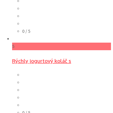
0
/ 5
5
Rýchly jogurtový koláč s
0
/ 5