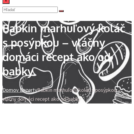
×
Babkin marhuľový koláč
s posýpkou – vláčny
domáci recept ako od
babky
Domov
Dezerty
Babkin marhuľový koláč s posýpkou –
vláčny domáci recept ako od babky