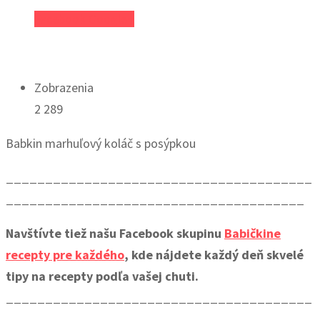
Facebook
Google+
Zobrazenia
2 289
Babkin marhuľový koláč s posýpkou
_______________________________________
______________________________________
Navštívte tiež našu Facebook skupinu
Babičkine
recepty pre každého
, kde nájdete každý deň skvelé
tipy na recepty podľa vašej chuti.
_______________________________________
______________________________________