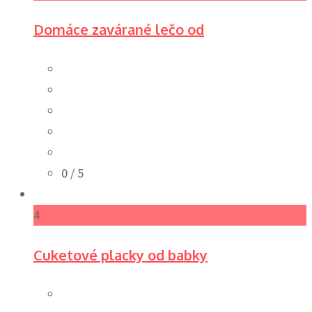
Domáce zavárané lečo od
0
/ 5
4
Cuketové placky od babky