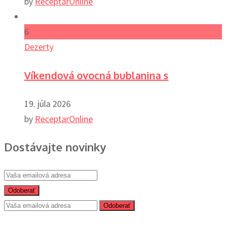
by
ReceptarOnline
6
Dezerty
Víkendová ovocná bublanina s
19. júla 2026
by
ReceptarOnline
Dostávajte novinky
Odoberať
Odoberať