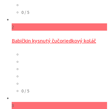
0
/ 5
2
Babičkin kysnutý čučoriedkový koláč
0
/ 5
3