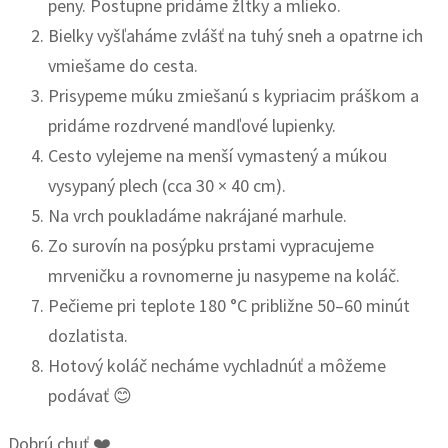
peny. Postupne pridáme žĺtky a mlieko.
Bielky vyšľaháme zvlášť na tuhý sneh a opatrne ich
vmiešame do cesta.
Prisypeme múku zmiešanú s kypriacim práškom a
pridáme rozdrvené mandľové lupienky.
Cesto vylejeme na menší vymastený a múkou
vysypaný plech (cca 30 × 40 cm).
Na vrch poukladáme nakrájané marhule.
Zo surovín na posýpku prstami vypracujeme
mrveničku a rovnomerne ju nasypeme na koláč.
Pečieme pri teplote 180 °C približne 50–60 minút
dozlatista.
Hotový koláč necháme vychladnúť a môžeme
podávať 😊
Dobrú chuť ❤️