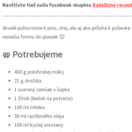
Navštívte tiež našu Facebook skupinu
Babičkine recep
_______________________________________
Skvelé pohostenie k pivu, vínu, ale aj ako príloha k polie
neriešia formu do plaviek 😉
🥨 Potrebujeme
400 g polohrubej múky
21 g droždia
1 uvarený zemiak v šupke
1 žĺtok (bielok na potretie)
100 ml mlieka
50 ml rastlinného oleja
100 ml kyslej smotany