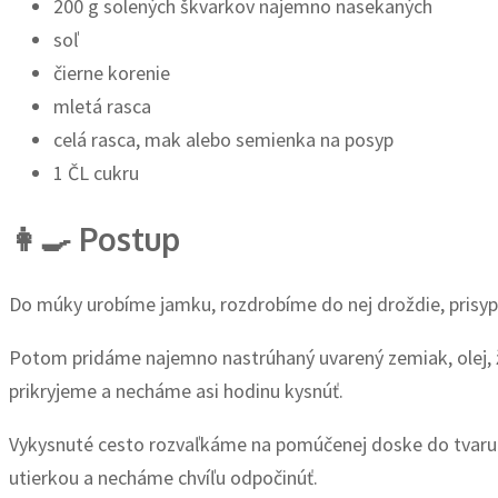
200 g solených škvarkov najemno nasekaných
soľ
čierne korenie
mletá rasca
celá rasca, mak alebo semienka na posyp
1 ČL cukru
👩‍🍳 Postup
Do múky urobíme jamku, rozdrobíme do nej droždie, prisyp
Potom pridáme najemno nastrúhaný uvarený zemiak, olej, žĺt
prikryjeme a necháme asi hodinu kysnúť.
Vykysnuté cesto rozvaľkáme na pomúčenej doske do tvaru
utierkou a necháme chvíľu odpočinúť.