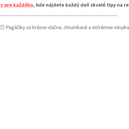
ty pre každého
, kde nájdete každý deň skvelé tipy na re
______________________________________
vke 🙂 Pagáčiky sú krásne vláčne, chrumkavé a extrémne návy