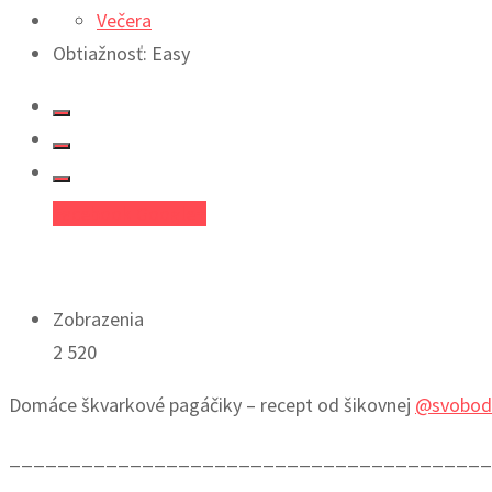
Večera
Obtiažnosť: Easy
Facebook
Google+
Zobrazenia
2 520
Domáce škvarkové pagáčiky – recept od šikovnej
@svobod
_______________________________________