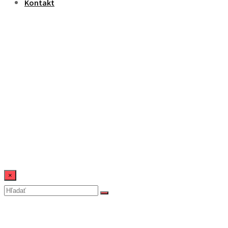
Kontakt
×
Domáce škvarkové pagáčik