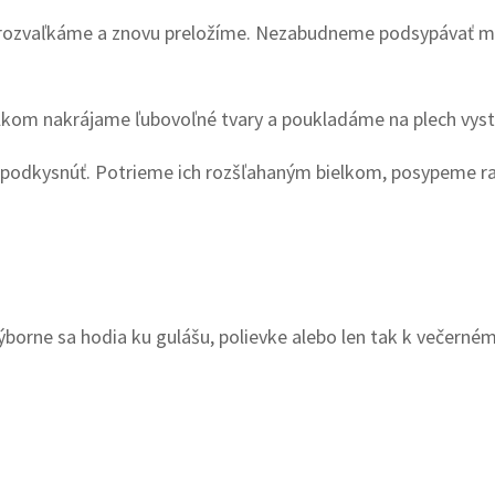
 rozvaľkáme a znovu preložíme. Nezabudneme podsypávať múk
elkom nakrájame ľubovoľné tvary a poukladáme na plech vyst
t podkysnúť. Potrieme ich rozšľahaným bielkom, posypeme 
ýborne sa hodia ku gulášu, polievke alebo len tak k večerné