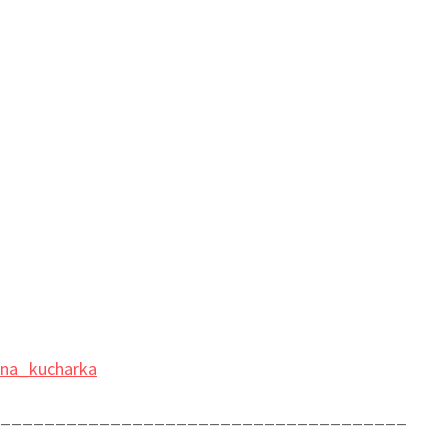
na_kucharka
______________________________________