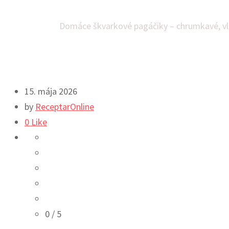
Domov
Večera
Domáce škvarkové pagáčiky – chrumkavé, vl
15. mája 2026
by
ReceptarOnline
0
Like
0
/ 5