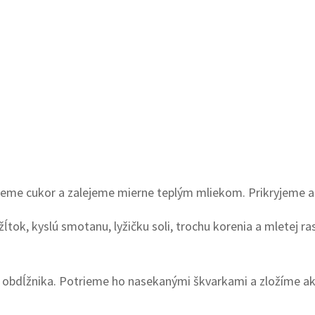
eme cukor a zalejeme mierne teplým mliekom. Prikryjeme a 
ok, kyslú smotanu, lyžičku soli, trochu korenia a mletej ra
 obdĺžnika. Potrieme ho nasekanými škvarkami a zložíme 