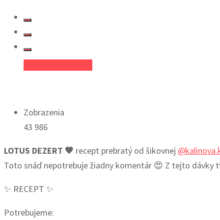
Facebook
Google+
Zobrazenia
43 986
LOTUS DEZERT 🧡
recept prebratý od šikovnej
@kalinova.k
Toto snáď nepotrebuje žiadny komentár 😍 Z tejto dávky tv
✨ RECEPT ✨
Potrebujeme: