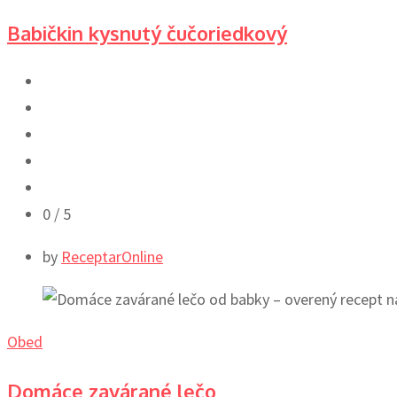
Babičkin kysnutý čučoriedkový
0
/ 5
by
ReceptarOnline
Obed
Domáce zavárané lečo