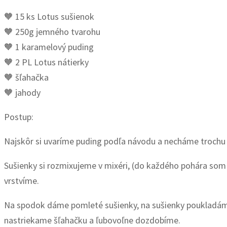
🧡 15 ks Lotus sušienok
🧡 250g jemného tvarohu
🧡 1 karamelový puding
🧡 2 PL Lotus nátierky
🧡 šľahačka
🧡 jahody
Postup:
Najskôr si uvaríme puding podľa návodu a necháme trochu 
Sušienky si rozmixujeme v mixéri, (do každého pohára som
vrstvíme.
Na spodok dáme pomleté sušienky, na sušienky poukladáme 
nastriekame šľahačku a ľubovoľne dozdobíme.