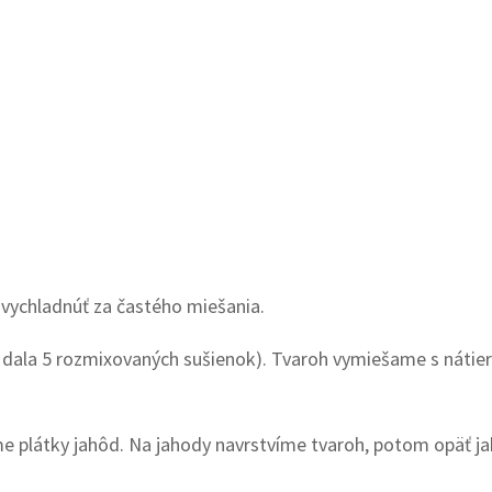
vychladnúť za častého miešania.
 dala 5 rozmixovaných sušienok). Tvaroh vymiešame s nátier
plátky jahôd. Na jahody navrstvíme tvaroh, potom opäť jaho