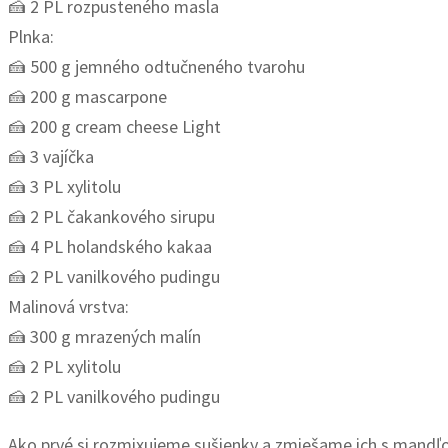
🍰 2 PL rozpusteného masla
Plnka:
🍰 500 g jemného odtučneného tvarohu
🍰 200 g mascarpone
🍰 200 g cream cheese Light
🍰 3 vajíčka
🍰 3 PL xylitolu
🍰 2 PL čakankového sirupu
🍰 4 PL holandského kakaa
🍰 2 PL vanilkového pudingu
Malinová vrstva:
🍰 300 g mrazených malín
🍰 2 PL xylitolu
🍰 2 PL vanilkového pudingu
Ako prvé si rozmixujeme sušienky a zmiešame ich s mandľ