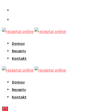
Skip
to
content
Domov
Recepty
Kontakt
Domov
Recepty
Kontakt
×