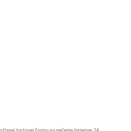
lanej tortovej formy na pečenie (priemer 24