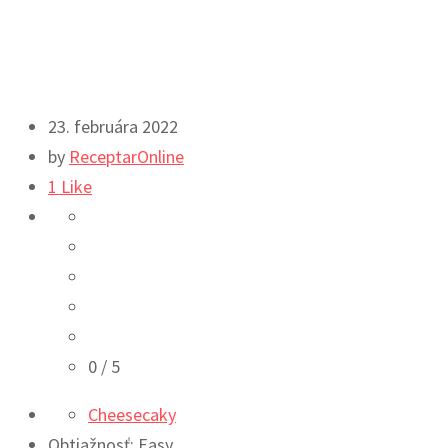
23. februára 2022
by
ReceptarOnline
1
Like
0
/ 5
Cheesecaky
Obtiažnosť: Easy