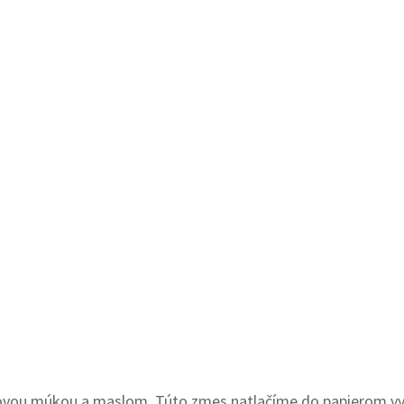
ovou múkou a maslom. Túto zmes natlačíme do papierom vyst