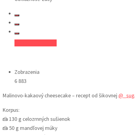
Facebook
Google+
Zobrazenia
6 883
Malinovo-kakaový cheesecake – recept od šikovnej
@_sug
Korpus:
🍰 130 g celozrnných sušienok
🍰 50 g mandľovej múky