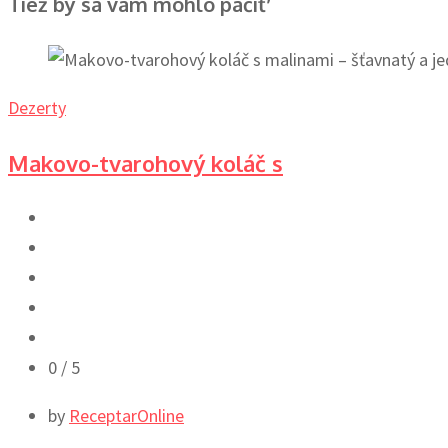
Tiež by sa vám mohlo páčiť
Dezerty
Makovo-tvarohový koláč s
0
/ 5
by
ReceptarOnline