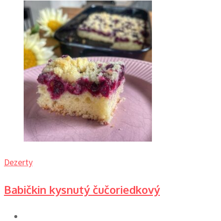
Dezerty
Babičkin kysnutý čučoriedkový