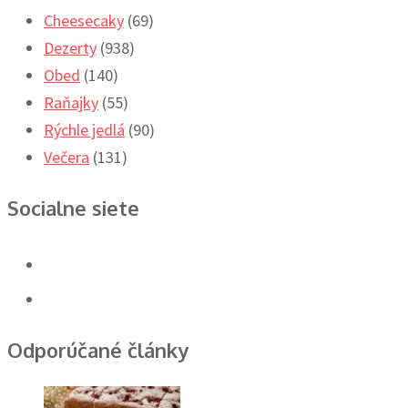
Cheesecaky
(69)
Dezerty
(938)
Obed
(140)
Raňajky
(55)
Rýchle jedlá
(90)
Večera
(131)
Socialne siete
Odporúčané články