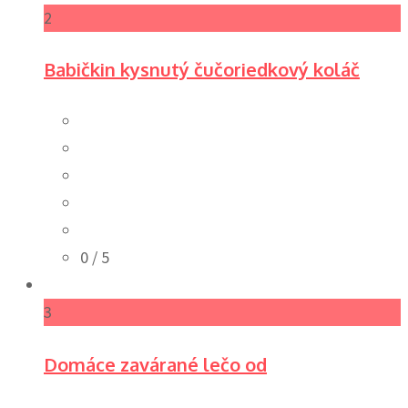
2
Babičkin kysnutý čučoriedkový koláč
0
/ 5
3
Domáce zavárané lečo od