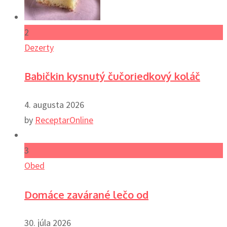
2
Dezerty
Babičkin kysnutý čučoriedkový koláč
4. augusta 2026
by
ReceptarOnline
3
Obed
Domáce zavárané lečo od
30. júla 2026