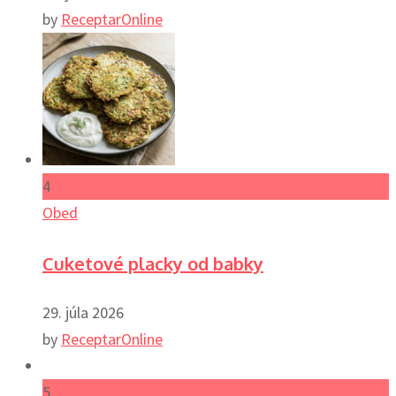
by
ReceptarOnline
4
Obed
Cuketové placky od babky
29. júla 2026
by
ReceptarOnline
5