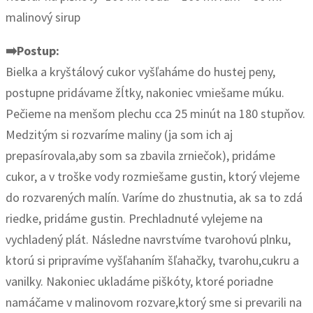
malinový sirup
➡️Postup:
Bielka a kryštálový cukor vyšľaháme do hustej peny,
postupne pridávame žĺtky, nakoniec vmiešame múku.
Pečieme na menšom plechu cca 25 minút na 180 stupňov.
Medzitým si rozvaríme maliny (ja som ich aj
prepasírovala,aby som sa zbavila zrniečok), pridáme
cukor, a v troške vody rozmiešame gustin, ktorý vlejeme
do rozvarených malín. Varíme do zhustnutia, ak sa to zdá
riedke, pridáme gustin. Prechladnuté vylejeme na
vychladený plát. Následne navrstvíme tvarohovú plnku,
ktorú si pripravíme vyšľahaním šľahačky, tvarohu,cukru a
vanilky. Nakoniec ukladáme piškóty, ktoré poriadne
namáčame v malinovom rozvare,ktorý sme si prevarili na