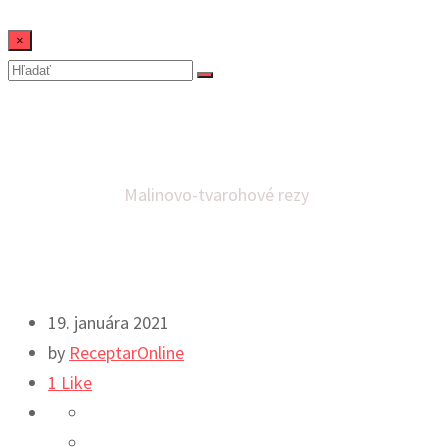
×
Malinovo-tvarohové rezy
Domov
Dezerty
Malinovo-tvarohové rezy
19. januára 2021
by
ReceptarOnline
1
Like