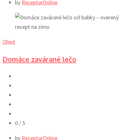
by
ReceptarOnline
Obed
Domáce zavárané lečo
0
/ 5
by
ReceptarOnline