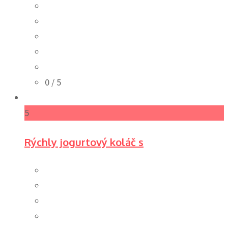
0
/ 5
5
Rýchly jogurtový koláč s