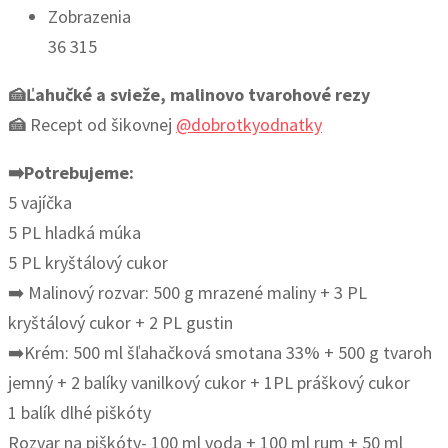
Zobrazenia
36 315
🍰Ľahučké a svieže, malinovo tvarohové rezy
🍰
Recept od šikovnej
@dobrotkyodnatky
➡️Potrebujeme:
5 vajíčka
5 PL hladká múka
5 PL kryštálový cukor
➡️ Malinový rozvar: 500 g mrazené maliny + 3 PL
kryštálový cukor + 2 PL gustin
➡️Krém: 500 ml šľahačková smotana 33% + 500 g tvaroh
jemný + 2 balíky vanilkový cukor + 1PL práškový cukor
1 balík dlhé piškóty
Rozvar na piškóty- 100 ml voda + 100 ml rum + 50 ml