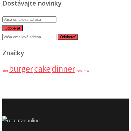
Dostávajte novinky
Odoberať
Odoberať
Značky
burger
cake
dinner
Blog
Food
Nice