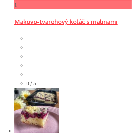
1
Makovo-tvarohový koláč s malinami
0
/ 5