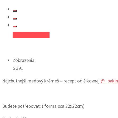
Facebook
Google+
Zobrazenia
5 391
Najchutnejší medový krémeš – recept od šikovnej
@_bakin
Budete potřebovat: ( forma cca 22x22cm)