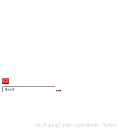
×
Najchutnejší medový kré
Domov
Dezerty
Najchutnejší medový krémeš – Recept