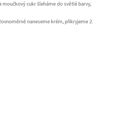
 moučkový cukr šleháme do světlé barvy,
r. Rovnoměrně naneseme krém, přikryjeme 2.