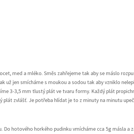
 ocet, med a mléko. Směs zahřejeme tak aby se máslo rozpust
Pak už jen smícháme s moukou a sodou tak aby vzniklo nelep
álíme 3-3,5 mm tlustý plát ve tvaru formy. Každý plát propic
plát zvlášť. Je potřeba hlídat je to z minuty na minutu up
du. Do hotového horkého pudinku vmícháme cca 5g másla a za