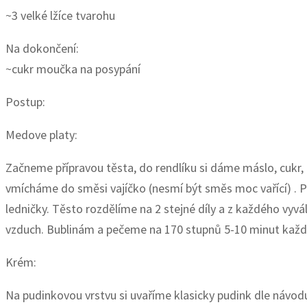
~3 velké lžíce tvarohu
Na dokončení:
~cukr moučka na posypání
Postup:
Medove platy:
Začneme přípravou těsta, do rendlíku si dáme máslo, cukr,
vmícháme do směsi vajíčko (nesmí být směs moc vařící) . 
ledničky. Těsto rozdělíme na 2 stejné díly a z každého vyv
vzduch. Bublinám a pečeme na 170 stupnů 5-10 minut každý 
Krém:
Na pudinkovou vrstvu si uvaříme klasicky pudink dle návo