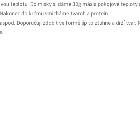
ou teplotu. Do misky si dáme 30g másla pokojové teploty a
 Nakonec do krému vmícháme tvaroh a protein.
aspod. Doporučuji zdobit ve formě líp to ztuhne a drží tva
e.