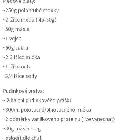
Medové pláty:
~250g polohrubé mouky
~2 lžíce medu ( 45-50g)
~50g másla
~1 vejce
~50g cukru
~2-3 lžíce mléka
~1 lžíce octa
~3/4 lžíce sody
Pudinková vrstva:
~ 2 balení pudinkového prášku
~800ml polotučné/plnotučného mléka
~2 odměrky vanilkoveho proteinu ( lze vynechat)
~30g másla + 5g
~osladit dle chuti