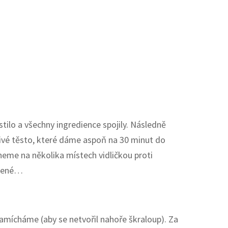
ilo a všechny ingredience spojily. Následně
ivé těsto, které dáme aspoň na 30 minut do
hneme na několika místech vidličkou proti
ečené…
mícháme (aby se netvořil nahoře škraloup). Za