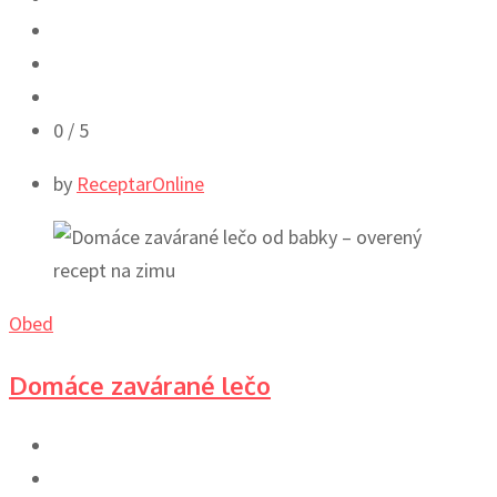
0
/ 5
by
ReceptarOnline
Obed
Domáce zavárané lečo