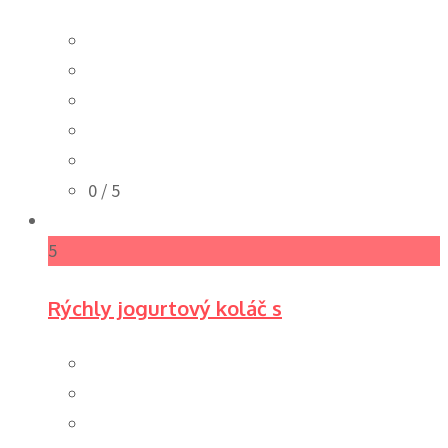
0
/ 5
5
Rýchly jogurtový koláč s