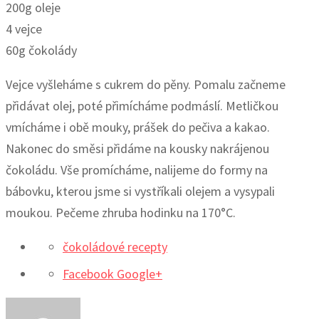
200g oleje
4 vejce
60g čokolády
Vejce vyšleháme s cukrem do pěny. Pomalu začneme
přidávat olej, poté přimícháme podmáslí. Metličkou
vmícháme i obě mouky, prášek do pečiva a kakao.
Nakonec do směsi přidáme na kousky nakrájenou
čokoládu. Vše promícháme, nalijeme do formy na
bábovku, kterou jsme si vystříkali olejem a vysypali
moukou. Pečeme zhruba hodinku na 170°C.
čokoládové recepty
Facebook
Google+