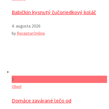
Babičkin kysnutý čučoriedkový koláč
4. augusta 2026
by
ReceptarOnline
3
Obed
Domáce zavárané lečo od