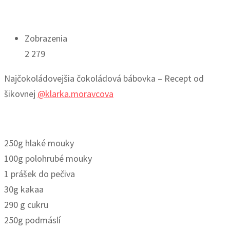
Zobrazenia
2 279
Najčokoládovejšia čokoládová bábovka – Recept od
šikovnej
@klarka.moravcova
250g hlaké mouky
100g polohrubé mouky
1 prášek do pečiva
30g kakaa
290 g cukru
250g podmáslí