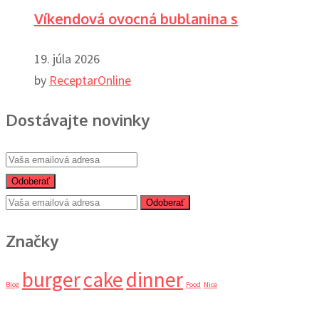
Víkendová ovocná bublanina s
19. júla 2026
by
ReceptarOnline
Dostávajte novinky
Odoberať
Odoberať
Značky
burger
cake
dinner
Blog
Food
Nice