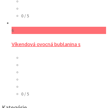
0
/ 5
6
Víkendová ovocná bublanina s
0
/ 5
Kategórie