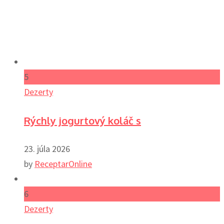
5
Dezerty
Rýchly jogurtový koláč s
23. júla 2026
by
ReceptarOnline
6
Dezerty