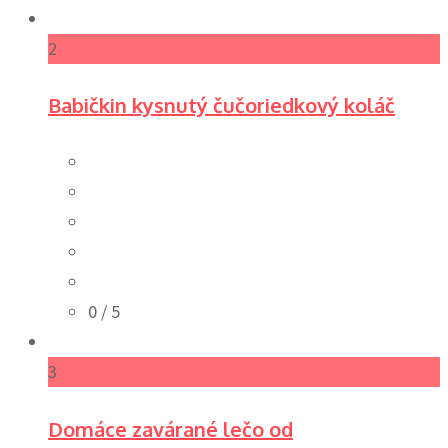
2
Babičkin kysnutý čučoriedkový koláč
0
/ 5
3
Domáce zavárané lečo od