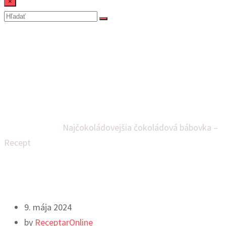
×
Najčokoládovejšia
čokoládová bábovka –
Recept
Domov
Dezerty
Najčokoládovejšia čokoládová bábovka –
Recept
9. mája 2024
by
ReceptarOnline