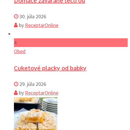
Domáce zavárané lečo od
30. júla 2026
by
ReceptarOnline
4
Obed
Cuketové placky od babky
29. júla 2026
by
ReceptarOnline