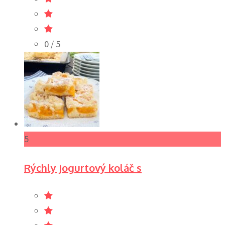
0
/ 5
5
Rýchly jogurtový koláč s