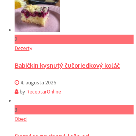
2
Dezerty
Babičkin kysnutý čučoriedkový koláč
4. augusta 2026
by
ReceptarOnline
3
Obed