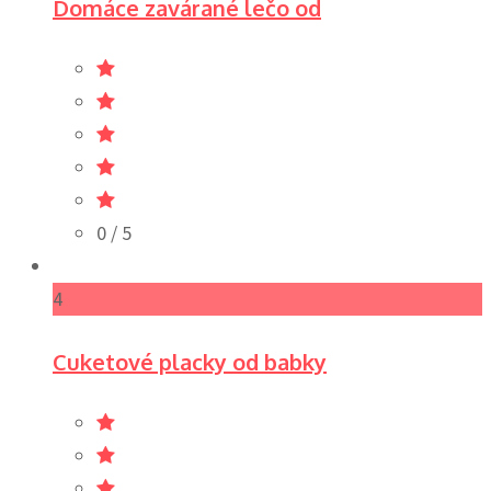
Domáce zavárané lečo od
0
/ 5
4
Cuketové placky od babky