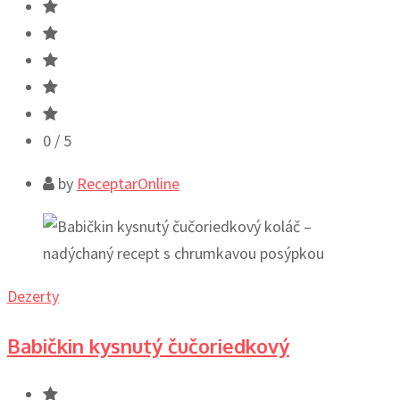
0
/ 5
by
ReceptarOnline
Dezerty
Babičkin kysnutý čučoriedkový