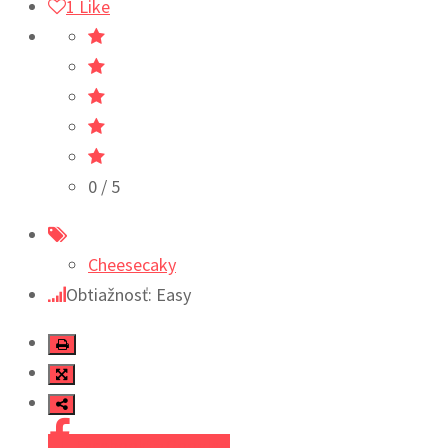
1
Like
0
/ 5
Cheesecaky
Obtiažnosť: Easy
Facebook
Google+