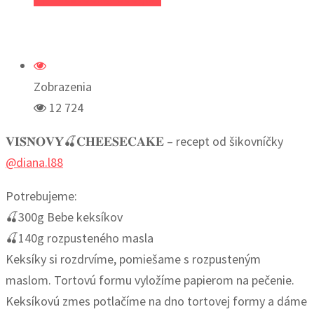
Zobrazenia
12 724
𝐕𝐈𝐒̌𝐍̌𝐎𝐕𝐘́🍒𝐂𝐇𝐄𝐄𝐒𝐄𝐂𝐀𝐊𝐄 – recept od šikovníčky
@diana.l88
Potrebujeme:
🍒300g Bebe keksíkov
🍒140g rozpusteného masla
Keksíky si rozdrvíme, pomiešame s rozpusteným
maslom. Tortovú formu vyložíme papierom na pečenie.
Keksíkovú zmes potlačíme na dno tortovej formy a dáme