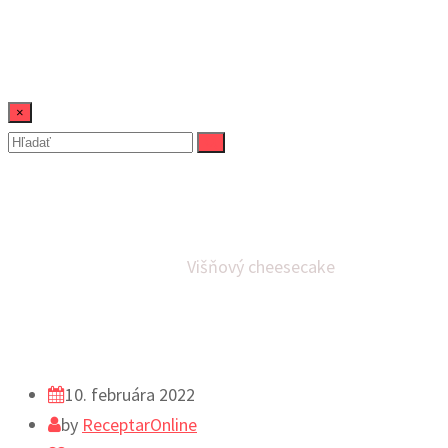
×
Višňový cheesecake
Domov
Cheesecaky
Višňový cheesecake
10. februára 2022
by
ReceptarOnline