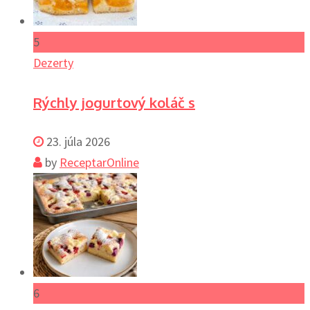
5
Dezerty
Rýchly jogurtový koláč s
23. júla 2026
by
ReceptarOnline
6