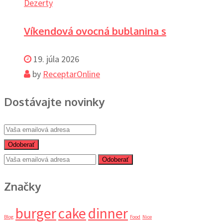
Dezerty
Víkendová ovocná bublanina s
19. júla 2026
by
ReceptarOnline
Dostávajte novinky
Odoberať
Odoberať
Značky
burger
cake
dinner
Blog
Food
Nice