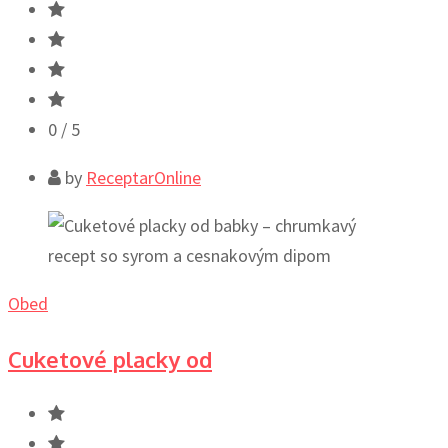
0
/ 5
by
ReceptarOnline
Obed
Cuketové placky od