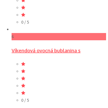
0
/ 5
6
Víkendová ovocná bublanina s
0
/ 5