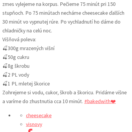
zmes vylejeme na korpus. Pečieme 75 minút pri 150
stupňoch. Po 75 minútach necháme cheesecake ďalších
30 minút vo vypnutej rúre. Po vychladnutí ho dáme do
chladničky na celú noc.
Višňová poleva:
🍒300g mrazených višní
🍒50g cukru
🍒8g škrobu
🍒2 PL vody
🍒1 PL mletej škorice
Zohrejeme si vodu, cukor, škrob a škoricu. Pridáme višne
a varíme do zhustnutia cca 10 minút.
#bakedwith❤️
cheesecake
visnovy