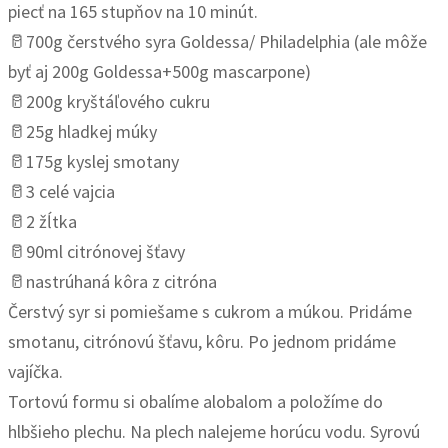
piecť na 165 stupňov na 10 minút.
🥛700g čerstvého syra Goldessa/ Philadelphia (ale môže
byť aj 200g Goldessa+500g mascarpone)
🥛200g kryštáľového cukru
🥛25g hladkej múky
🥛175g kyslej smotany
🥛3 celé vajcia
🥛2 žĺtka
🥛90ml citrónovej šťavy
🥛nastrúhaná kôra z citróna
Čerstvý syr si pomiešame s cukrom a múkou. Pridáme
smotanu, citrónovú šťavu, kôru. Po jednom pridáme
vajíčka.
Tortovú formu si obalíme alobalom a položíme do
hlbšieho plechu. Na plech nalejeme horúcu vodu. Syrovú