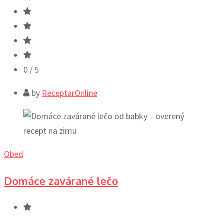
0
/ 5
by
ReceptarOnline
Obed
Domáce zavárané lečo