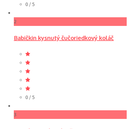
0
/ 5
2
Babičkin kysnutý čučoriedkový koláč
0
/ 5
3