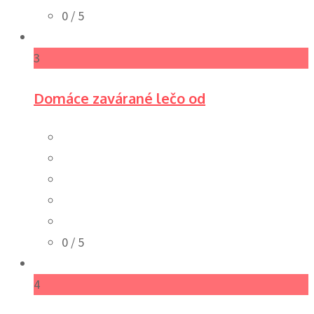
0
/ 5
3
Domáce zavárané lečo od
0
/ 5
4