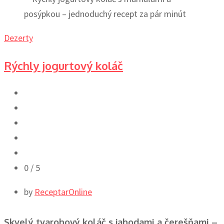
Dezerty
Rýchly jogurtový koláč
0
/ 5
by
ReceptarOnline
Skvelý tvarohový koláč s jahodami a čerešňami –