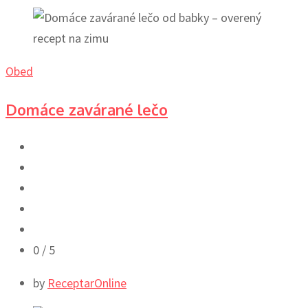
Obed
Domáce zavárané lečo
0
/ 5
by
ReceptarOnline