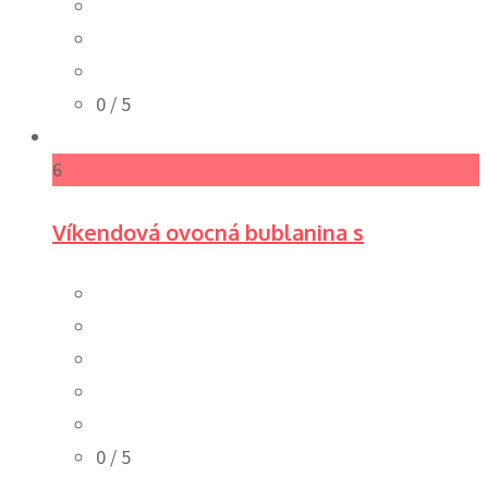
0
/ 5
6
Víkendová ovocná bublanina s
0
/ 5