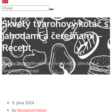
×
Skvelý tvarohový koláč s
jahodami a čerešňami –
Recept
Domov
Dezerty
Skvelý tvarohový koláč s jahodami a
čerešňami – Recept
9. júna 2024
by
ReceptarOnline