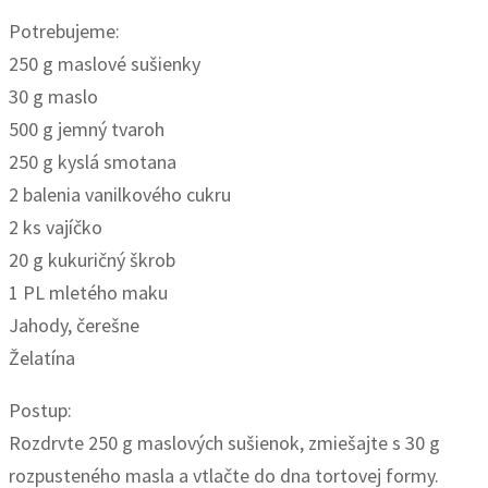
Potrebujeme:
250 g maslové sušienky
30 g maslo
500 g jemný tvaroh
250 g kyslá smotana
2 balenia vanilkového cukru
2 ks vajíčko
20 g kukuričný škrob
1 PL mletého maku
Jahody, čerešne
Želatína
Postup:
Rozdrvte 250 g maslových sušienok, zmiešajte s 30 g
rozpusteného masla a vtlačte do dna tortovej formy.