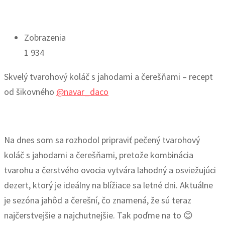
Zobrazenia
1 934
Skvelý tvarohový koláč s jahodami a čerešňami – recept
od šikovného
@navar_daco
Na dnes som sa rozhodol pripraviť pečený tvarohový
koláč s jahodami a čerešňami, pretože kombinácia
tvarohu a čerstvého ovocia vytvára lahodný a osviežujúci
dezert, ktorý je ideálny na blížiace sa letné dni. Aktuálne
je sezóna jahôd a čerešní, čo znamená, že sú teraz
najčerstvejšie a najchutnejšie. Tak poďme na to 😊