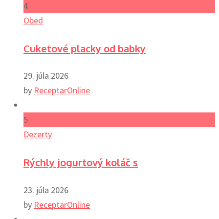
4
Obed
Cuketové placky od babky
29. júla 2026
by
ReceptarOnline
5
Dezerty
Rýchly jogurtový koláč s
23. júla 2026
by
ReceptarOnline