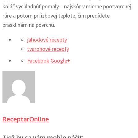
koláč vychladnúť pomaly – najskôr v mierne pootvorenej
rúre a potom pri izbovej teplote, čím predídete
prasklinám na povrchu.
jahodové recepty
tvarohové recepty
Facebook
Google+
ReceptarOnline
Tiež by sa vám mohlo páčiť