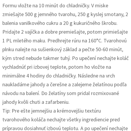
Formu vložte na 10 minút do chladničky. V miske
zmiešajte 500 g jemného tvarohu, 250 g kyslej smotany, 2
balenia vanilkového cukru a 20 g kukuričného škrobu.
Pridajte 2 vajíčka a dobre premiešajte, potom primiešajte
1 PL mletého maku. Predhrejte rúru na 160°C. Tvarohovú
plnku nalejte na sušienkový základ a pečte 50-60 minút,
kým stred nebude takmer tuhý. Po upečení nechajte koláč
vychladnúť pri izbovej teplote, potom ho vložte na
minimálne 4 hodiny do chladničky. Následne na vrch
naukladáme jahody a čerešne a zalejeme želatínou podľa
návodu na balení. Do želatíny som pridal rozmixované
jahody kvôli chuti a zafarbeniu.
Tip: Pre ešte jemnejšiu a krémovejšiu textúru
tvarohového koláča nechajte všetky ingrediencie pred
prípravou dosiahnuť izbovú teplotu. A po upečení nechajte