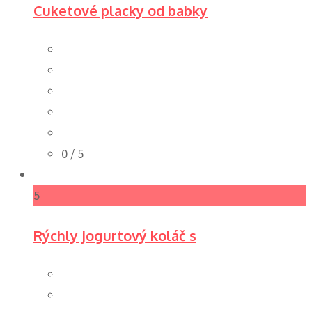
Cuketové placky od babky
0
/ 5
5
Rýchly jogurtový koláč s