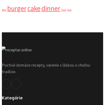
burger
cake
dinner
Blog
Food
Nice
Poctivé domáce recepty, varenie s láskou a chuťou
tradície.
Kategórie