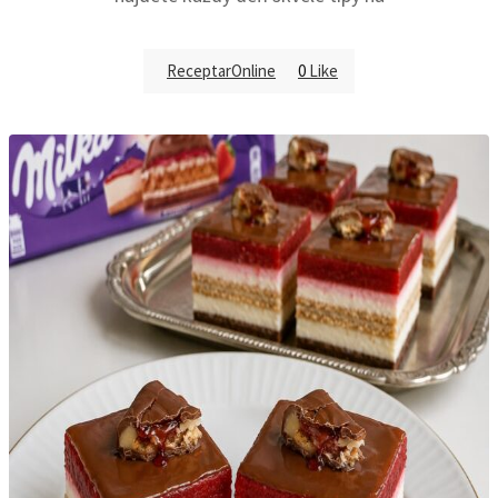
ReceptarOnline
0
Like