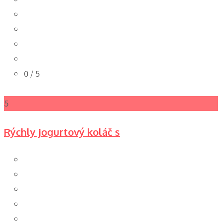
0
/ 5
5
Rýchly jogurtový koláč s