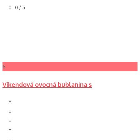
0
/ 5
6
Víkendová ovocná bublanina s