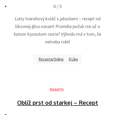
0
/ 5
Liaty tvarohový koláč s jahodami – recept od
šikovnej @co.navarit Priatelia počuli ste už o
liatom kysnutom ceste? Výhodu má v tom, že
netreba robiť
ReceptarOnline
0
Like
Dezerty
Oblíž prst od starkej – Recept