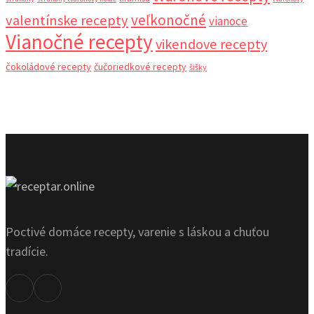
veľkonočné
valentínske recepty
vianoce
Vianočné recepty
vikendove recepty
čokoládové recepty
čučoriedkové recepty
šišky
Poctivé domáce recepty, varenie s láskou a chuťou
tradície.