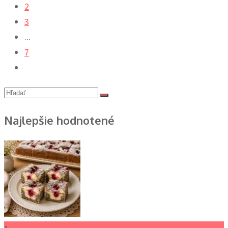
2
3
...
7
Najlepšie hodnotené