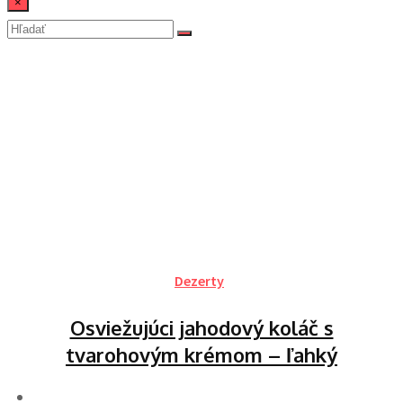
×
jahodové recepty
Domov
Dezerty
Osviežujúci jahodový koláč s
tvarohovým krémom – ľahký