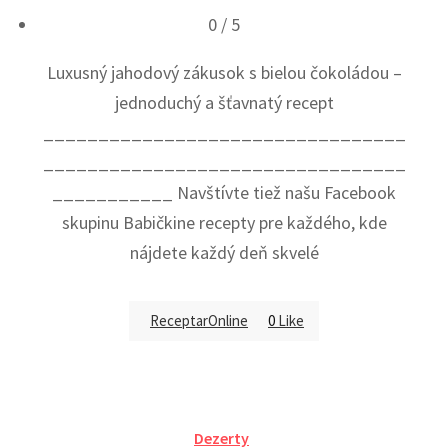
0
/ 5
Luxusný jahodový zákusok s bielou čokoládou –
jednoduchý a šťavnatý recept
_________________________________
_________________________________
___________ Navštívte tiež našu Facebook
skupinu Babičkine recepty pre každého, kde
nájdete každý deň skvelé
ReceptarOnline
0
Like
Dezerty