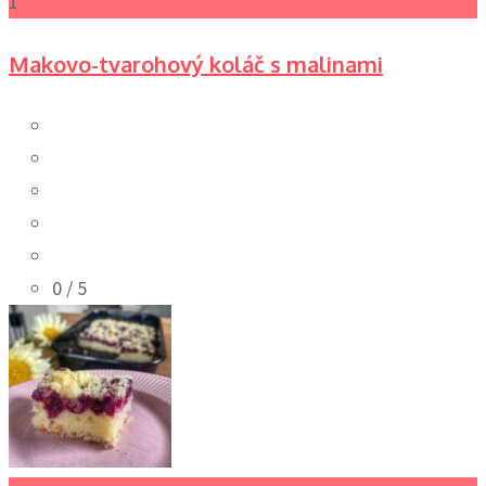
1
Makovo-tvarohový koláč s malinami
0
/ 5