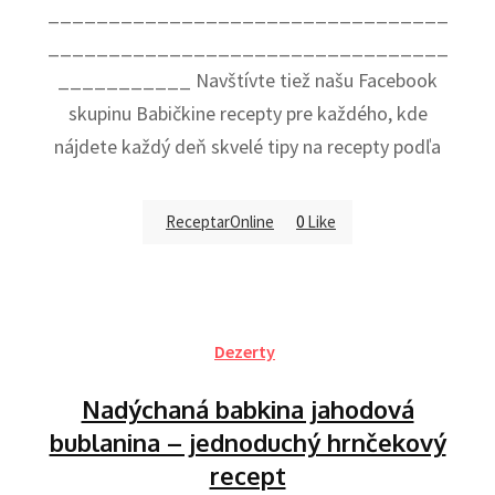
_________________________________
_________________________________
___________ Navštívte tiež našu Facebook
skupinu Babičkine recepty pre každého, kde
nájdete každý deň skvelé tipy na recepty podľa
ReceptarOnline
0
Like
Dezerty
Nadýchaná babkina jahodová
bublanina – jednoduchý hrnčekový
recept