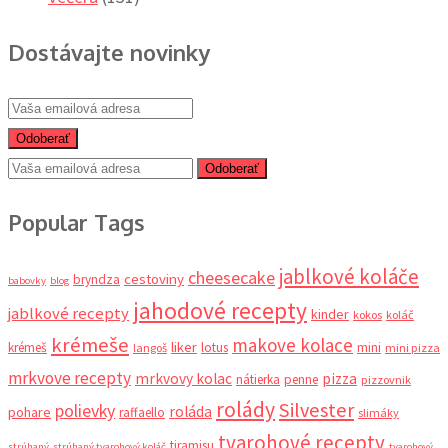
Dostávajte novinky
Odoberať
Odoberať
Popular Tags
jablkové koláče
cheesecake
cestoviny
bryndza
babovky
blog
jahodové recepty
jablkové recepty
kinder
kokos
koláč
krémeše
makove kolace
liker
krémeš
lotus
mini
langoš
mini pizza
mrkvove recepty
mrkvovy kolac
pizza
nátierka
penne
pizzovnik
rolády
Silvester
polievky
roláda
pohare
raffaello
slimáky
tvarohové recepty
tiramisu
strúhaný
strúhaný tvarohový koláč
tvarohový