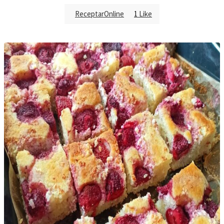
ReceptarOnline
1
Like