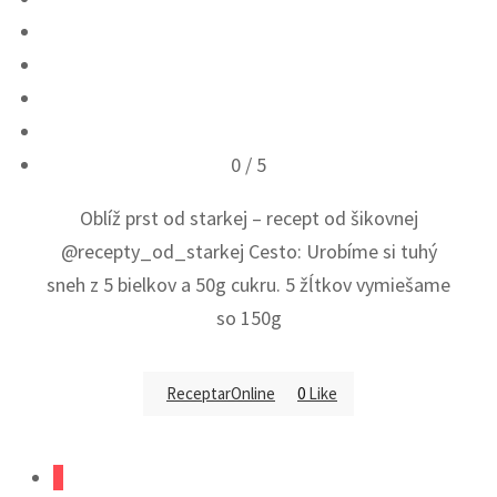
0
/ 5
Oblíž prst od starkej – recept od šikovnej
@recepty_od_starkej Cesto: Urobíme si tuhý
sneh z 5 bielkov a 50g cukru. 5 žĺtkov vymiešame
so 150g
ReceptarOnline
0
Like
1