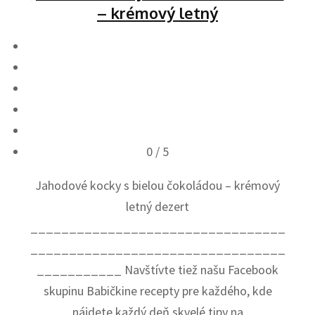
– krémový letný
0
/ 5
Jahodové kocky s bielou čokoládou – krémový
letný dezert
_________________________________
_________________________________
___________ Navštívte tiež našu Facebook
skupinu Babičkine recepty pre každého, kde
nájdete každý deň skvelé tipy na