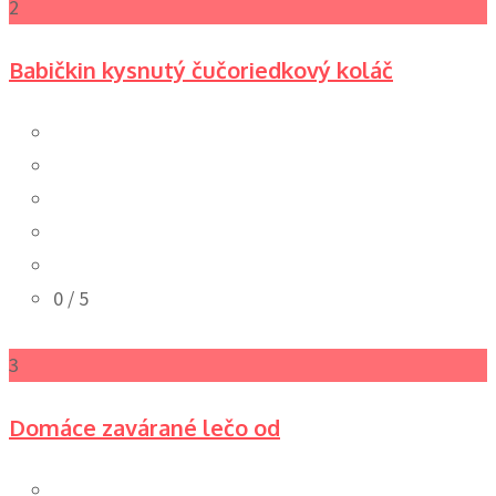
2
Babičkin kysnutý čučoriedkový koláč
0
/ 5
3
Domáce zavárané lečo od