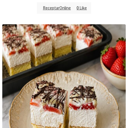
ReceptarOnline
0
Like