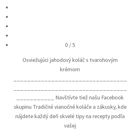
0
/ 5
Osviežujúci jahodový koláč s tvarohovým
krémom
_________________________________
_________________________________
___________ Navštívte tiež našu Facebook
skupinu Tradičné vianočné koláče a zákusky, kde
nájdete každý deň skvelé tipy na recepty podľa
vašej