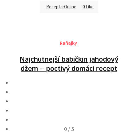
ReceptarOnline
0
Like
Raňajky
Najchutnejší babičkin jahodový
džem – poctivý domáci recept
0
/ 5