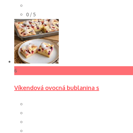
0
/ 5
6
Víkendová ovocná bublanina s