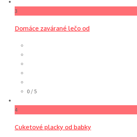
3
Domáce zavárané lečo od
0
/ 5
4
Cuketové placky od babky