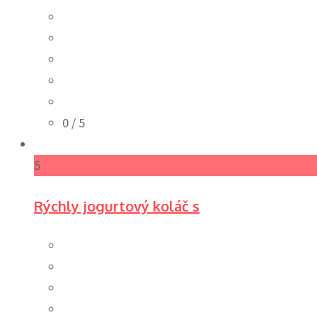
0
/ 5
5
Rýchly jogurtový koláč s