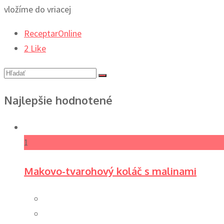
vložíme do vriacej
ReceptarOnline
2
Like
Najlepšie hodnotené
1
Makovo-tvarohový koláč s malinami