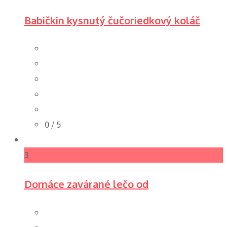
Babičkin kysnutý čučoriedkový koláč
0
/ 5
3
Domáce zavárané lečo od