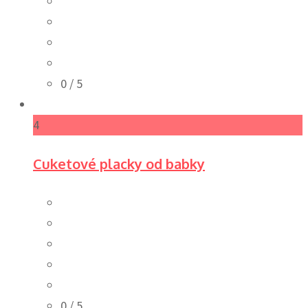
0
/ 5
4
Cuketové placky od babky
0
/ 5