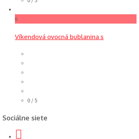
0
/ 5
6
Víkendová ovocná bublanina s
0
/ 5
Sociálne siete