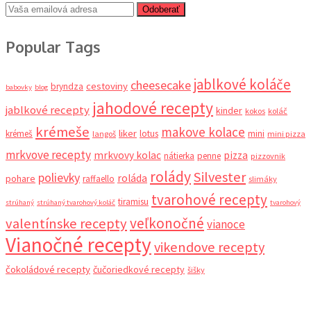
Odoberať
Popular Tags
jablkové koláče
cheesecake
cestoviny
bryndza
babovky
blog
jahodové recepty
jablkové recepty
kinder
kokos
koláč
krémeše
makove kolace
liker
krémeš
lotus
mini
langoš
mini pizza
mrkvove recepty
mrkvovy kolac
pizza
nátierka
penne
pizzovnik
rolády
Silvester
polievky
roláda
pohare
raffaello
slimáky
tvarohové recepty
tiramisu
strúhaný
strúhaný tvarohový koláč
tvarohový
veľkonočné
valentínske recepty
vianoce
Vianočné recepty
vikendove recepty
čokoládové recepty
čučoriedkové recepty
šišky