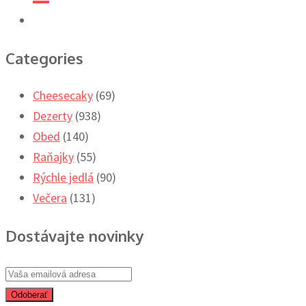
Categories
Cheesecaky
(69)
Dezerty
(938)
Obed
(140)
Raňajky
(55)
Rýchle jedlá
(90)
Večera
(131)
Dostávajte novinky
Odoberať