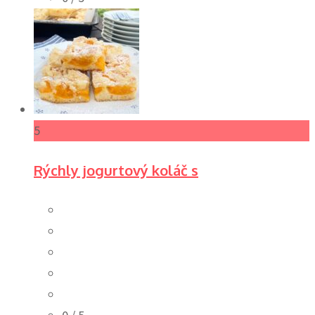
5
Rýchly jogurtový koláč s