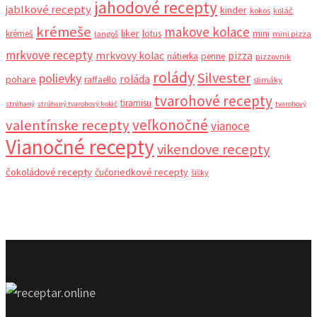
jahodové recepty
jablkové recepty
kinder
kokos
koláč
krémeše
makove kolace
liker
krémeš
lotus
mini
langoš
mini pizza
mrkvove recepty
mrkvovy kolac
pizza
nátierka
penne
pizzovnik
rolády
Silvester
polievky
roláda
pohare
raffaello
slimáky
tvarohové recepty
tiramisu
strúhaný
strúhaný tvarohový koláč
tvarohový
veľkonočné
valentínske recepty
vianoce
Vianočné recepty
vikendove recepty
čokoládové recepty
čučoriedkové recepty
šišky