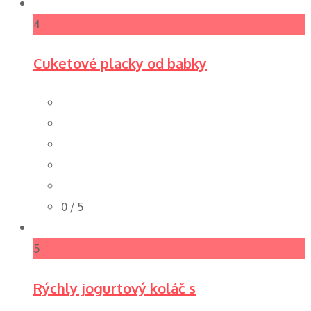
4
Cuketové placky od babky
0
/ 5
5
Rýchly jogurtový koláč s