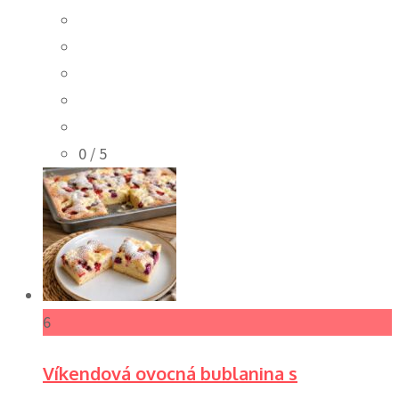
0
/ 5
6
Víkendová ovocná bublanina s