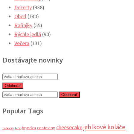
Dezerty
(938)
Obed
(140)
Raňajky
(55)
Rýchle jedlá
(90)
Večera
(131)
Dostávajte novinky
Odoberať
Odoberať
Popular Tags
jablkové koláče
cheesecake
cestoviny
bryndza
babovky
blog