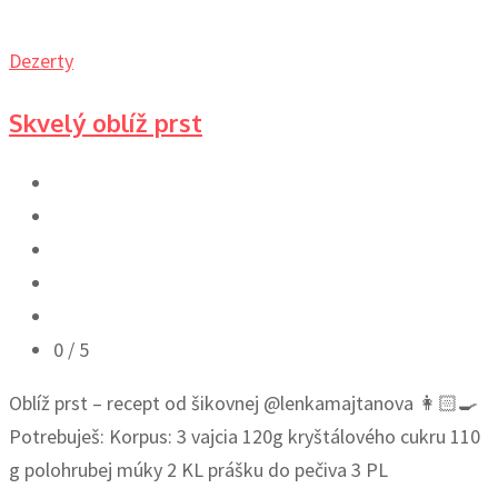
Dezerty
Skvelý oblíž prst
0
/ 5
Oblíž prst – recept od šikovnej @lenkamajtanova 👩🏻‍🍳
Potrebuješ: Korpus: 3 vajcia 120g kryštálového cukru 110
g polohrubej múky 2 KL prášku do pečiva 3 PL