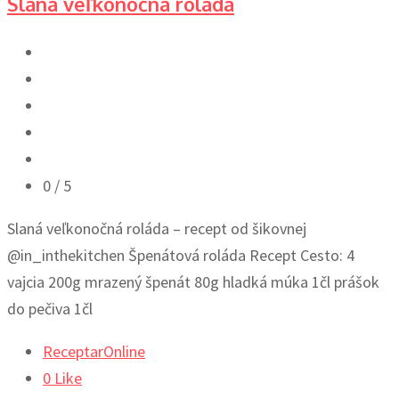
Slaná veľkonočná roláda
0
/ 5
Slaná veľkonočná roláda – recept od šikovnej
@in_inthekitchen Špenátová roláda Recept Cesto: 4
vajcia 200g mrazený špenát 80g hladká múka 1čl prášok
do pečiva 1čl
ReceptarOnline
0
Like