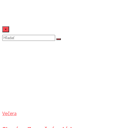
×
veľkonočné
Domov
Večera