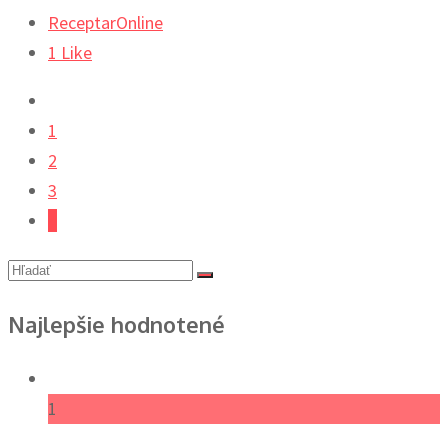
ReceptarOnline
1
Like
1
2
3
4
Najlepšie hodnotené
1