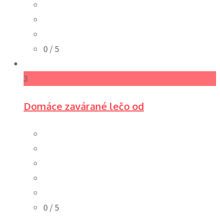
0
/ 5
3
Domáce zavárané lečo od
0
/ 5