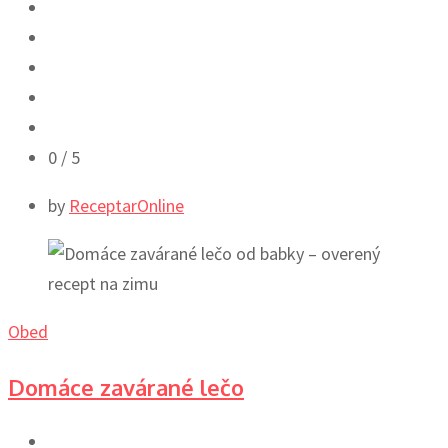
0
/ 5
by
ReceptarOnline
Obed
Domáce zavárané lečo