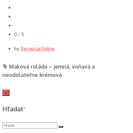
0
/ 5
by
ReceptarOnline
🌀 Maková roláda – jemná, voňavá a
neodolateľne krémová
×
Hľadať