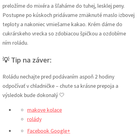
preložíme do mixéra a šľaháme do tuhej, lesklej peny.
Postupne po kúskoch pridávame zmäknuté maslo izbovej
teploty a nakoniec vmiešame kakao. Krém dáme do
cukrárskeho vrecka so zdobiacou špičkou a ozdobíme
ním roládu.
💡 Tip na záver:
Roládu nechajte pred podávaním aspoň 2 hodiny
odpočívať v chladničke – chute sa krásne prepoja a
výsledok bude dokonalý 🤍
makove kolace
rolády
Facebook
Google+