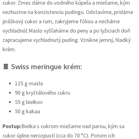
cukor. Zmes dáme do vodného kúpeľa a miešame, kým
nezhustne na konzistenciu pudingu. Odstavíme, pridáme
práškový cukor a rum, zakryjeme fóliou a necháme
vychladnúť.Maslo vyšľaháme do peny a po lyžiciach doň
zapracujeme vychladnutý puding. Vznikne jemný, hladký
krém.
🍫 Swiss meringue krém:
125 g masla
90 g kryštálového cukru
55 g bielkov
50 g kakaa
Postup:
Bielka s cukrom miešame nad parou, kým sa
cukor úplne nerozpustí (cca do 70 °C). Potom ich