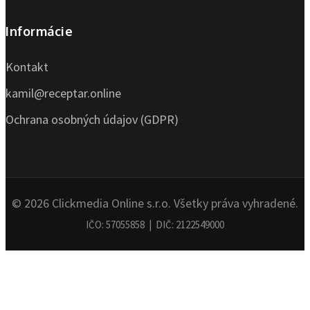
Informácie
Kontakt
kamil@receptar.online
Ochrana osobných údajov (GDPR)
© 2026 Clickmedia Online s.r.o. Všetky práva vyhradené.
IČO: 57055858 | DIČ: 2122549000