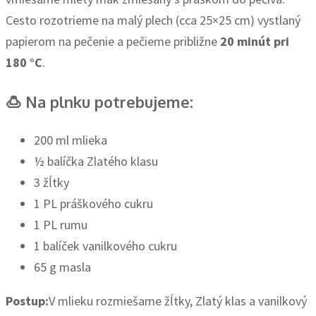
Cesto rozotrieme na malý plech (cca 25×25 cm) vystlaný
papierom na pečenie a pečieme približne
20 minút pri
180 °C
.
🍮 Na plnku potrebujeme:
200 ml mlieka
½ balíčka Zlatého klasu
3 žĺtky
1 PL práškového cukru
1 PL rumu
1 balíček vanilkového cukru
65 g masla
Postup:
V mlieku rozmiešame žĺtky, Zlatý klas a vanilkový