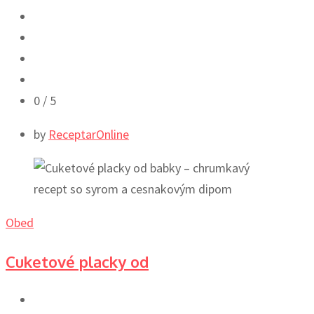
0
/ 5
by
ReceptarOnline
Obed
Cuketové placky od