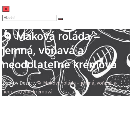
×
🌀 Maková roláda –
jemná, voňavá a
neodolateľne krémová
Domov
Dezerty
🌀 Maková roláda – jemná, voňavá a
neodolateľne krémová