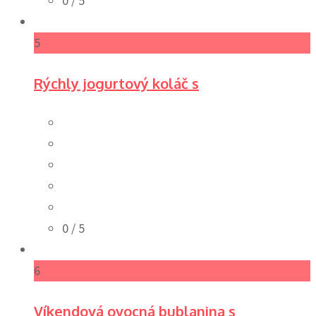
0
/ 5
5
Rýchly jogurtový koláč s
0
/ 5
6
Víkendová ovocná bublanina s