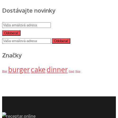
Dostávajte novinky
Odoberať
Odoberať
Značky
burger
cake
dinner
Blog
Food
Nice