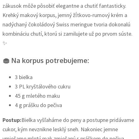
zákusok môže pôsobiť elegantne a chutiť fantasticky.
Krehký makový korpus, jemný žĺtkovo-rumový krém a
nadýchaný čokoládový Swiss meringue tvoria dokonalú
kombináciu chutí, ktorú si zamilujete už po prvom súste.
✨
🧁 Na korpus potrebujeme:
3 bielka
3 PL kryštálového cukru
45 g mletého maku
4 g prášku do pečiva
Postup:
Bielka vyšľaháme do peny a postupne pridávame
cukor, kým nevznikne lesklý sneh. Nakoniec jemne
vmiešame mletý mak zmiešaný s práškom do pečiva.