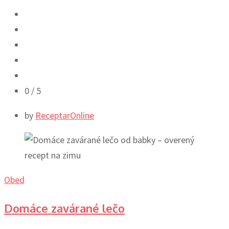
0
/ 5
by
ReceptarOnline
Obed
Domáce zavárané lečo