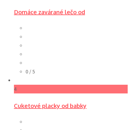
Domáce zavárané lečo od
0
/ 5
4
Cuketové placky od babky