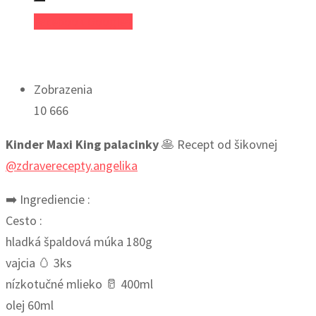
Facebook
Google+
Zobrazenia
10 666
Kinder Maxi King palacinky
🥞 Recept od šikovnej
@zdraverecepty.angelika
➡️ Ingrediencie :
Cesto :
hladká špaldová múka 180g
vajcia 🥚 3ks
nízkotučné mlieko 🥛 400ml
olej 60ml