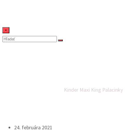
×
Kinder Maxi King
Palacinky
Domov
Dezerty
Rýchle jedlá
Kinder Maxi King Palacinky
24. februára 2021