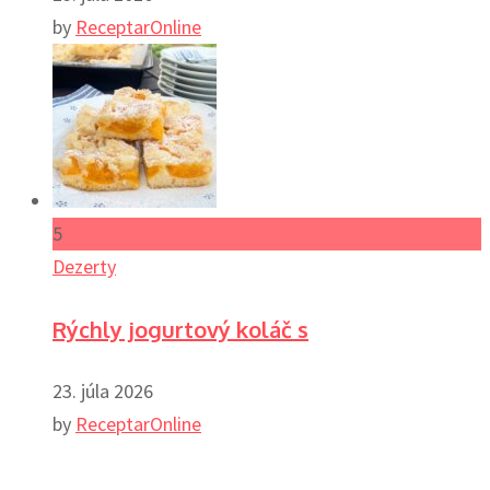
by
ReceptarOnline
5
Dezerty
Rýchly jogurtový koláč s
23. júla 2026
by
ReceptarOnline