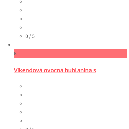
0
/ 5
6
Víkendová ovocná bublanina s