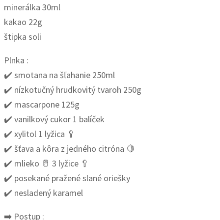
minerálka 30ml
kakao 22g
štipka soli
Plnka :
✔️ smotana na šľahanie 250ml
✔️ nízkotučný hrudkovitý tvaroh 250g
✔️ mascarpone 125g
✔️ vanilkový cukor 1 balíček
✔️ xylitol 1 lyžica 🥄
✔️ šťava a kôra z jedného citróna 🍋
✔️ mlieko 🥛 3 lyžice 🥄
✔️ posekané pražené slané oriešky
✔️ nesladený karamel
➡️ Postup :