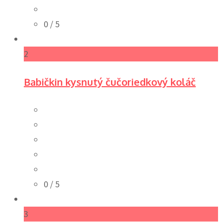
0
/ 5
2
Babičkin kysnutý čučoriedkový koláč
0
/ 5
3