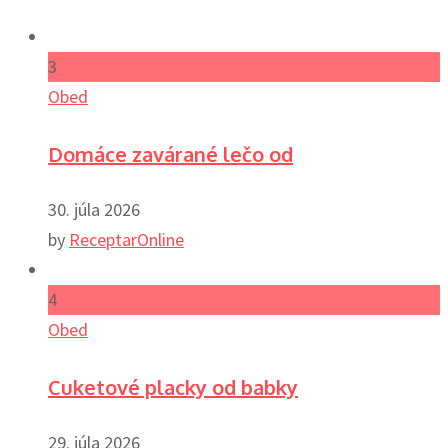
3
Obed
Domáce zavárané lečo od
30. júla 2026
by
ReceptarOnline
4
Obed
Cuketové placky od babky
29. júla 2026