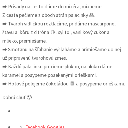
➡️ Prísady na cesto dáme do mixéra, mixneme.
Z cesta pečieme z oboch strán palacinky 🥞.
➡️ Tvaroh vidličkou roztlačíme, pridáme mascarpone,
šťavu aj kôru z citróna 🍋, xylitol, vanilkový cukor a
mlieko, premiešame.
➡️ Smotanu na šľahanie vyšľaháme a primiešame do nej
už pripravenú tvarohovú zmes.
➡️ Každú palacinku potrieme plnkou, na plnku dáme
karamel a posypeme posekanými orieškami.
➡️ Hotové polejeme čokoládou 🍫 a posypeme orieškami.
Dobrú chuť 🙂
Facebook
Google+