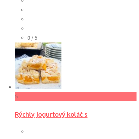
0
/ 5
5
Rýchly jogurtový koláč s