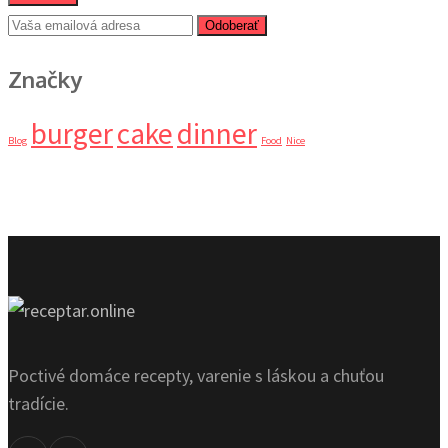
Odoberať
Značky
burger
cake
dinner
Blog
Food
Nice
Poctivé domáce recepty, varenie s láskou a chuťou
tradície.