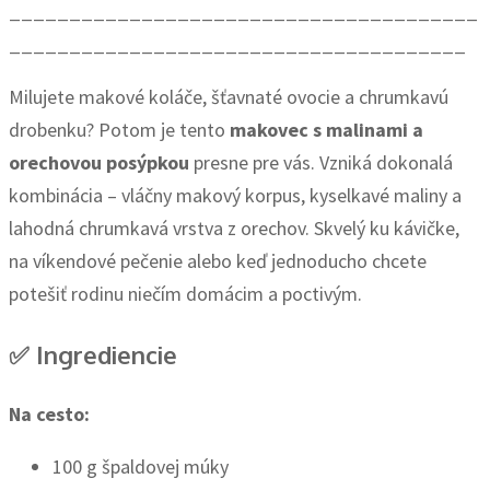
_______________________________________
______________________________________
Milujete makové koláče, šťavnaté ovocie a chrumkavú
drobenku? Potom je tento
makovec s malinami a
orechovou posýpkou
presne pre vás. Vzniká dokonalá
kombinácia – vláčny makový korpus, kyselkavé maliny a
lahodná chrumkavá vrstva z orechov. Skvelý ku kávičke,
na víkendové pečenie alebo keď jednoducho chcete
potešiť rodinu niečím domácim a poctivým.
✅
Ingrediencie
Na cesto:
100 g špaldovej múky