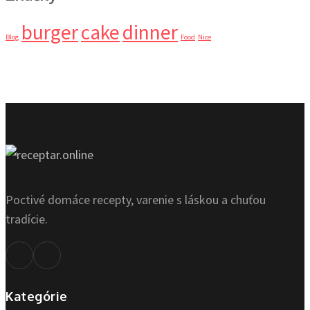
burger
cake
dinner
Blog
Food
Nice
Poctivé domáce recepty, varenie s láskou a chuťou
tradície.
Kategórie