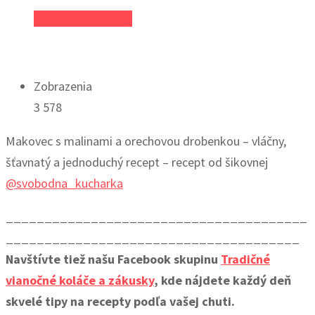
Facebook
Google+
Zobrazenia
3 578
Makovec s malinami a orechovou drobenkou – vláčny,
šťavnatý a jednoduchý recept – recept od šikovnej
@svobodna_kucharka
_______________________________________
______________________________________
Navštívte tiež našu Facebook skupinu
Tradičné
vianočné koláče a zákusky
, kde nájdete každý deň
skvelé tipy na recepty podľa vašej chuti.