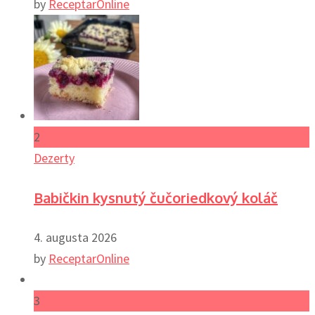
by
ReceptarOnline
2
Dezerty
Babičkin kysnutý čučoriedkový koláč
4. augusta 2026
by
ReceptarOnline
3