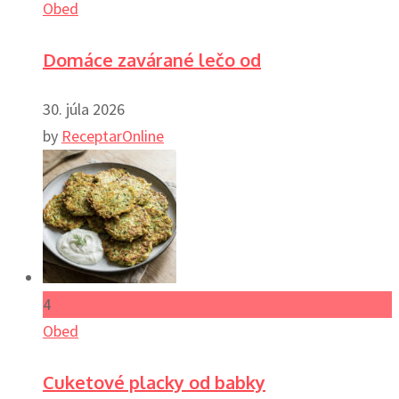
Obed
Domáce zavárané lečo od
30. júla 2026
by
ReceptarOnline
4
Obed
Cuketové placky od babky