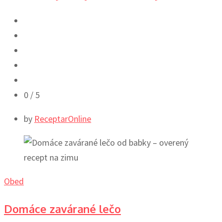
0
/ 5
by
ReceptarOnline
Obed
Domáce zavárané lečo