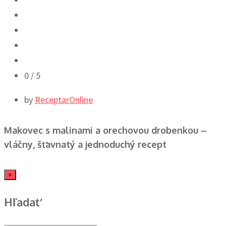
0
/ 5
by
ReceptarOnline
Makovec s malinami a orechovou drobenkou –
vláčny, šťavnatý a jednoduchý recept
×
Hľadať