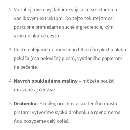
V druhej miske vyšľaháme vajcia so smotanou a
vanilkovým extraktom. Do tejto tekutej zmesi
postupne primiešame suché ingrediencie, kým
vznikne hladké cesto.
Cesto nalejeme do menšieho hlbokého plechu alebo
pekáča (cca polovičný plech), vystlaného papierom
na pečenie.
Navrch poukladáme maliny
– môžete použiť
mrazené aj čerstvé.
Drobenka:
Z múky, orechov a studeného masla
prstami vytvoríme sypkú drobenku a rovnomerne
ňou posypeme celý koláč.