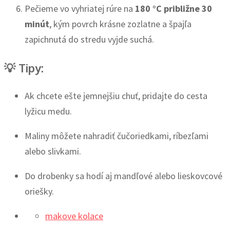
Pečieme vo vyhriatej rúre na
180 °C približne 30
minút
, kým povrch krásne zozlatne a špajľa
zapichnutá do stredu vyjde suchá.
💡
Tipy:
Ak chcete ešte jemnejšiu chuť, pridajte do cesta
lyžicu medu.
Maliny môžete nahradiť čučoriedkami, ríbezľami
alebo slivkami.
Do drobenky sa hodí aj mandľové alebo lieskovcové
oriešky.
makove kolace