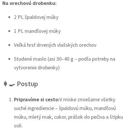
Na orechovú drobenku:
2 PL špaldovej múky
1 PL mandľovej múky
Veľká hrsť drvených vlašských orechov
Studené maslo (asi 30–40 g – podľa potreby na
vytvorenie drobenky)
👩‍🍳
Postup
Pripravíme si cesto:
V miske zmiešame všetky
suché ingrediencie – špaldovú múku, mandľovú
múku, mletý mak, cukor, prášok do pečiva a štipku
soli.