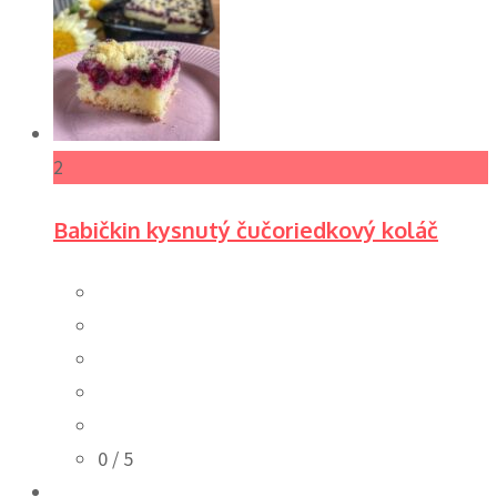
2
Babičkin kysnutý čučoriedkový koláč
0
/ 5