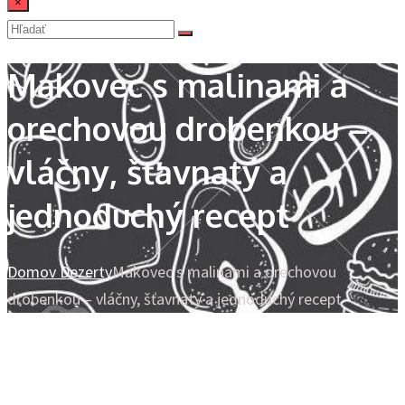
×
Makovec s malinami a
orechovou drobenkou –
vláčny, šťavnatý a
jednoduchý recept
Domov
Dezerty
Makovec s malinami a orechovou
drobenkou – vláčny, šťavnatý a jednoduchý recept