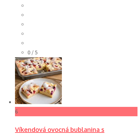
0
/ 5
6
Víkendová ovocná bublanina s