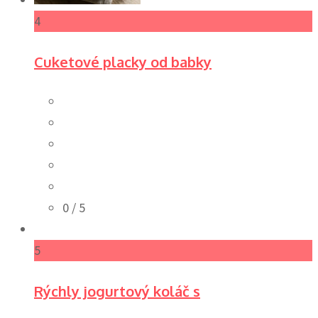
4
Cuketové placky od babky
0
/ 5
5
Rýchly jogurtový koláč s