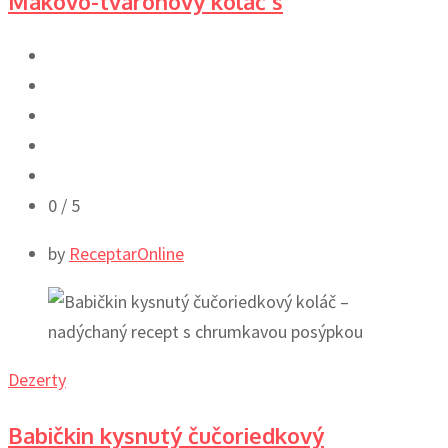
Makovo-tvarohový koláč s
0
/ 5
by
ReceptarOnline
Dezerty
Babičkin kysnutý čučoriedkový