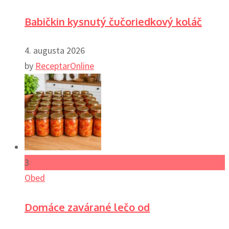
Babičkin kysnutý čučoriedkový koláč
4. augusta 2026
by
ReceptarOnline
3
Obed
Domáce zavárané lečo od