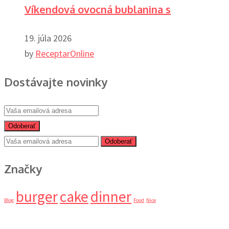
Víkendová ovocná bublanina s
19. júla 2026
by
ReceptarOnline
Dostávajte novinky
Odoberať
Odoberať
Značky
burger
cake
dinner
Blog
Food
Nice