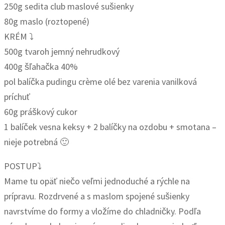
250g sedita club maslové sušienky
80g maslo (roztopené)
KRÉM ⤵️
500g tvaroh jemný nehrudkový
400g šľahačka 40%
pol balíčka pudingu crème olé bez varenia vanilková
príchuť
60g práškový cukor
1 balíček vesna keksy + 2 balíčky na ozdobu + smotana –
nieje potrebná 🙂
POSTUP⤵️
Mame tu opäť niečo veľmi jednoduché a rýchle na
prípravu. Rozdrvené a s maslom spojené sušienky
navrstvíme do formy a vložíme do chladničky. Podľa