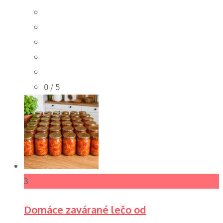
0
/ 5
3
Domáce zavárané lečo od