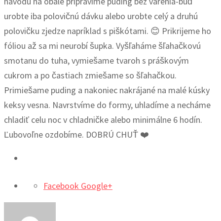
návodu na obale pripravíme puding bez varenia-buď
urobte iba polovičnú dávku alebo urobte celý a druhú
polovičku zjedze napríklad s piškótami. 😊 Prikrijeme ho
fóliou až sa mi neurobí šupka. Vyšľaháme šľahačkovú
smotanu do tuha, vymiešame tvaroh s práškovým
cukrom a po častiach zmiešame so šľahačkou.
Primiešame puding a nakoniec nakrájané na malé kúsky
keksy vesna. Navrstvíme do formy, uhladíme a necháme
chladiť celu noc v chladničke alebo minimálne 6 hodín.
Ľubovoľne ozdobíme. DOBRÚ CHUŤ ❤️
Facebook
Google+