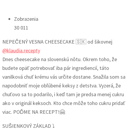
Zobrazenia
30 011
NEPEČENÝ VESNA CHEESECAKE 🇸🇰 od šikovnej
@klaudia.recepty
Dnes cheesecake na slovenskú nôtu. Okrem toho, že
budete opäť potrebovať iba pár ingrediencií, táto
vanilková chuť krému vás určite dostane. Snažila som sa
napodobniť moje obľúbené keksy z detstva. Vyzerá, že
chuťovo sa to podarilo, i keď tam je predsa menej cukru
ako v originál keksoch. Kto chce môže toho cukru pridať
viac. POĎME NA RECEPT!🤗
SUŠIENKOVÝ ZÁKLAD ⤵️