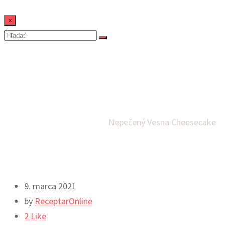
×
Nepečený Vesna
Cheesecake
Domov
Cheesecaky
Dezerty
Nepečený Vesna Cheesecake
9. marca 2021
by
ReceptarOnline
2
Like