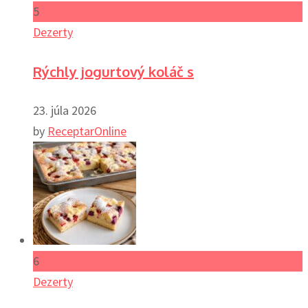
5
Dezerty
Rýchly jogurtový koláč s
23. júla 2026
by
ReceptarOnline
6
Dezerty