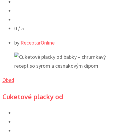
0
/ 5
by
ReceptarOnline
Obed
Cuketové placky od