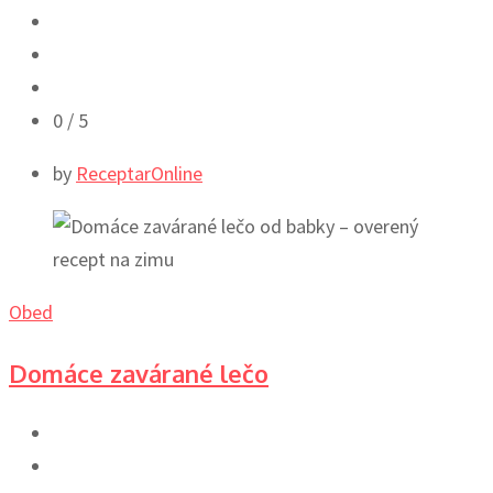
0
/ 5
by
ReceptarOnline
Obed
Domáce zavárané lečo