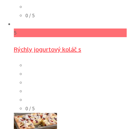
0
/ 5
5
Rýchly jogurtový koláč s
0
/ 5