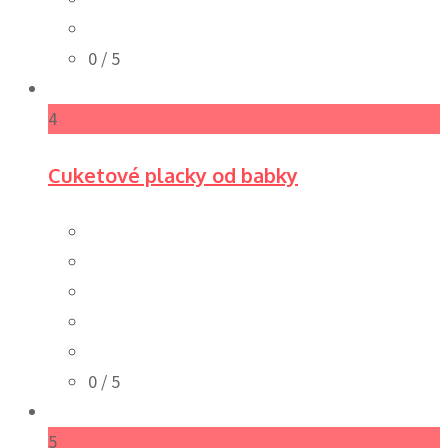
0
/ 5
4
Cuketové placky od babky
0
/ 5
5