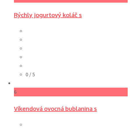
Rýchly jogurtový koláč s
0
/ 5
6
Víkendová ovocná bublanina s