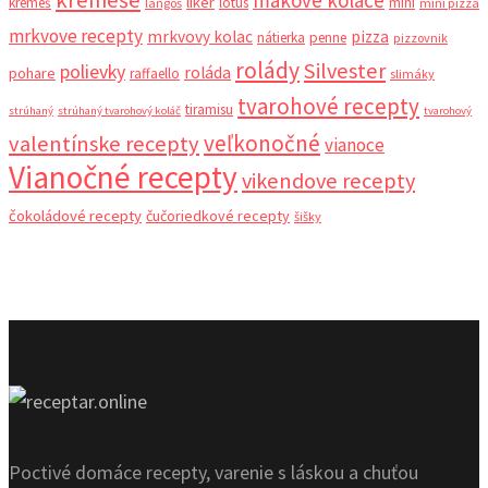
krémeše
makove kolace
liker
krémeš
lotus
mini
langoš
mini pizza
mrkvove recepty
mrkvovy kolac
pizza
nátierka
penne
pizzovnik
rolády
Silvester
polievky
roláda
pohare
raffaello
slimáky
tvarohové recepty
tiramisu
strúhaný
strúhaný tvarohový koláč
tvarohový
veľkonočné
valentínske recepty
vianoce
Vianočné recepty
vikendove recepty
čokoládové recepty
čučoriedkové recepty
šišky
Poctivé domáce recepty, varenie s láskou a chuťou