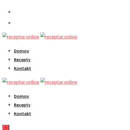
Skip
to
content
Domov
Recepty
Kontakt
Domov
Recepty
Kontakt
×