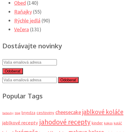
Obed
(140)
Raňajky
(55)
Rýchle jedlá
(90)
Večera
(131)
Dostávajte novinky
Odoberať
Odoberať
Popular Tags
jablkové koláče
cheesecake
cestoviny
bryndza
babovky
blog
jahodové recepty
jablkové recepty
kinder
kokos
koláč